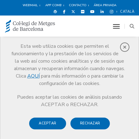
WEBMAIL
APP COMB
CONTACTO
ÁREA PRIVADA
CATALÀ
toggle n
Esta web utiliza cookies que permiten el
funcionamiento y la prestación de los servicios de
Premios
la web así como cookies analíticas y de sesión que
El CoMB
Premios
Guardonat Edició 2016
almacenan y recuperan información cuando navegas.
Clica
AQUÍ
para más información o para cambiar la
configuración de las cookies.
Puedes aceptar las cookies de anàlisis pulsando
Guardonat Edició 2016
ACEPTAR o RECHAZAR.
ACEPTAR
RECHAZAR