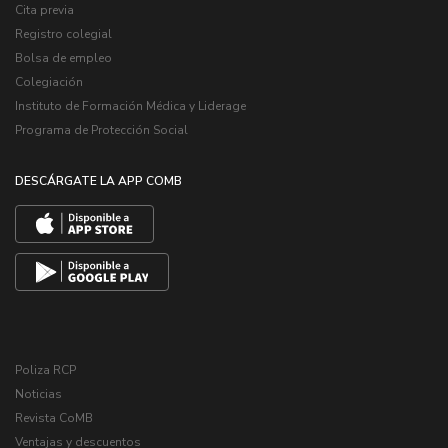
Cita previa
Registro colegial
Bolsa de empleo
Colegiación
Instituto de Formación Médica y Liderage
Programa de Protección Social
DESCÁRGATE LA APP COMB
Poliza RCP
Noticias
Revista CoMB
Ventajas y descuentos