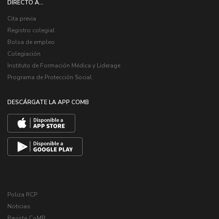
DIRECTO A...
Cita previa
Registro colegial
Bolsa de empleo
Colegiación
Instituto de Formación Médica y Liderage
Programa de Protección Social
DESCÁRGATE LA APP COMB
Poliza RCP
Noticias
Revista CoMB