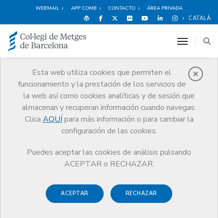
WEBMAIL
APP COMB
CONTACTO
ÁREA PRIVADA
CATALÀ
toggle n
Esta web utiliza cookies que permiten el
funcionamiento y la prestación de los servicios de
Premios
la web así como cookies analíticas y de sesión que
El CoMB
Premios
Guardonat Edició 2016
almacenan y recuperan información cuando navegas.
Clica
AQUÍ
para más información o para cambiar la
configuración de las cookies.
Puedes aceptar las cookies de anàlisis pulsando
Guardonat Edició 2016
ACEPTAR o RECHAZAR.
ACEPTAR
RECHAZAR