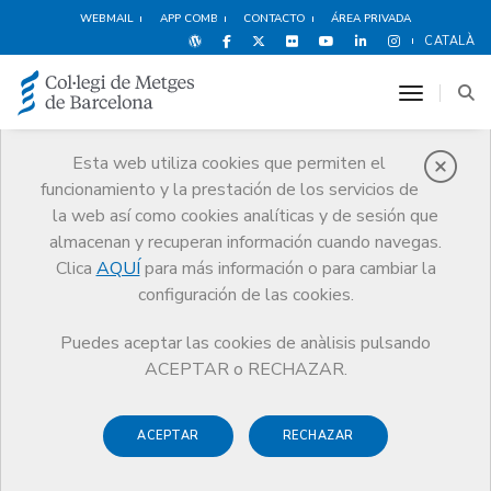
WEBMAIL
APP COMB
CONTACTO
ÁREA PRIVADA
CATALÀ
toggle n
Esta web utiliza cookies que permiten el
funcionamiento y la prestación de los servicios de
Premios
la web así como cookies analíticas y de sesión que
El CoMB
Premios
Guardonat Edició 2016
almacenan y recuperan información cuando navegas.
Clica
AQUÍ
para más información o para cambiar la
configuración de las cookies.
Puedes aceptar las cookies de anàlisis pulsando
Guardonat Edició 2016
ACEPTAR o RECHAZAR.
ACEPTAR
RECHAZAR