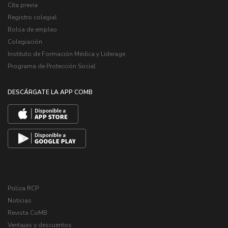
Cita previa
Registro colegial
Bolsa de empleo
Colegiación
Instituto de Formación Médica y Liderage
Programa de Protección Social
DESCÁRGATE LA APP COMB
Poliza RCP
Noticias
Revista CoMB
Ventajas y descuentos