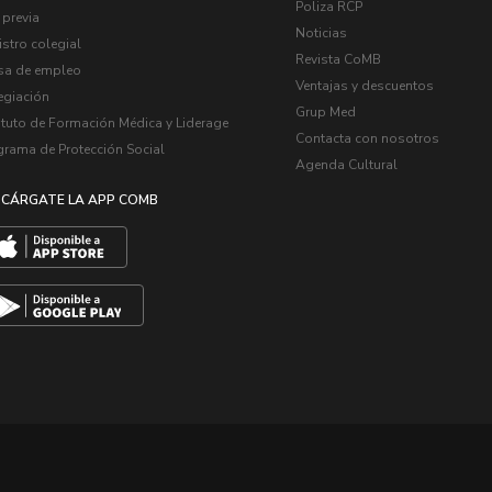
Poliza RCP
 previa
Noticias
stro colegial
Revista CoMB
sa de empleo
Ventajas y descuentos
egiación
Grup Med
ituto de Formación Médica y Liderage
Contacta con nosotros
grama de Protección Social
Agenda Cultural
CÁRGATE LA APP COMB