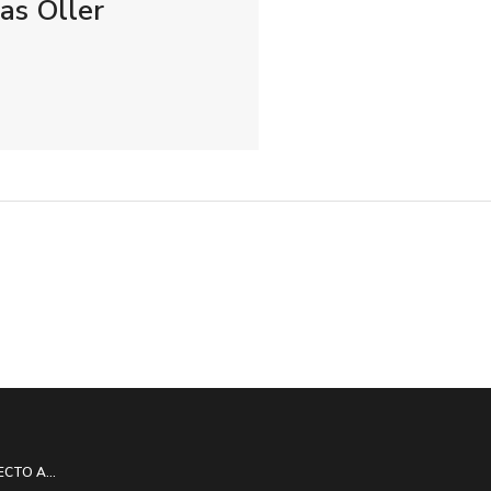
s Oller
ECTO A...