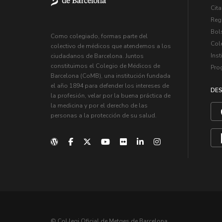
Cita
Regi
Bol
Como colegiado, formas parte del
Col
colectivo de médicos que atendemos a los
Inst
ciudadanos de Barcelona. Juntos
constituimos el Colegio de Médicos de
Pro
Barcelona (CoMB), una institución fundada
el año 1894 para defender los intereses de
DES
la profesión, velar por la buena práctica de
la medicina y por el derecho de las
personas a la protección de su salud.
© Col·legi Oficial de Metges de Barcelona