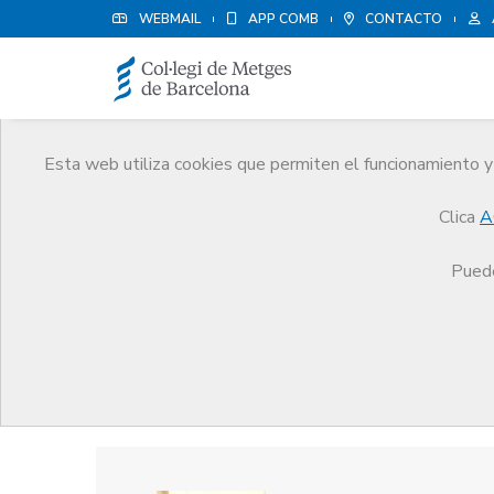
WEBMAIL
APP COMB
CONTACTO
Esta web utiliza cookies que permiten el funcionamiento y 
Premios
Clica
A
El CoMB
Premios
Guardonat Edició 2016
Puede
Guardonat Edició 2016