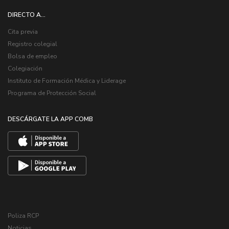
DIRECTO A...
Cita previa
Registro colegial
Bolsa de empleo
Colegiación
Instituto de Formación Médica y Liderage
Programa de Protección Social
DESCÁRGATE LA APP COMB
Poliza RCP
Noticias