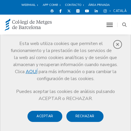
WEBMAIL
APP COMB
CONTACTO
ÁREA PRIVADA
CATALÀ
toggle n
Esta web utiliza cookies que permiten el
funcionamiento y la prestación de los servicios de
Premios
la web así como cookies analíticas y de sesión que
El CoMB
Premios
Guardonat Edició 2016
almacenan y recuperan información cuando navegas.
Clica
AQUÍ
para más información o para cambiar la
configuración de las cookies.
Puedes aceptar las cookies de anàlisis pulsando
Guardonat Edició 2016
ACEPTAR o RECHAZAR.
ACEPTAR
RECHAZAR