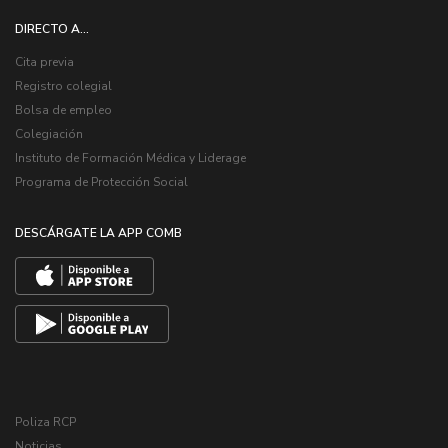
DIRECTO A...
Cita previa
Registro colegial
Bolsa de empleo
Colegiación
Instituto de Formación Médica y Liderage
Programa de Protección Social
DESCÁRGATE LA APP COMB
Poliza RCP
Noticias