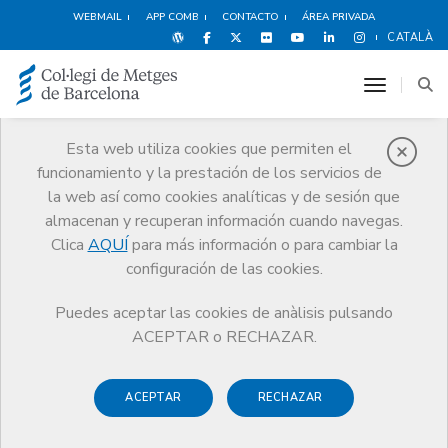
WEBMAIL
APP COMB
CONTACTO
ÁREA PRIVADA
CATALÀ
toggle n
Esta web utiliza cookies que permiten el
funcionamiento y la prestación de los servicios de
Premios
la web así como cookies analíticas y de sesión que
El CoMB
Premios
Guardonat Edició 2016
almacenan y recuperan información cuando navegas.
Clica
AQUÍ
para más información o para cambiar la
configuración de las cookies.
Puedes aceptar las cookies de anàlisis pulsando
Guardonat Edició 2016
ACEPTAR o RECHAZAR.
ACEPTAR
RECHAZAR