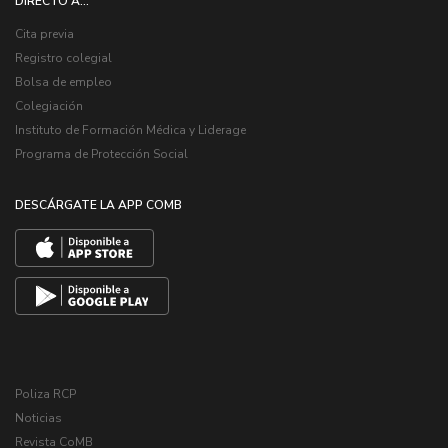
DIRECTO A...
Cita previa
Registro colegial
Bolsa de empleo
Colegiación
Instituto de Formación Médica y Liderage
Programa de Protección Social
DESCÁRGATE LA APP COMB
Poliza RCP
Noticias
Revista CoMB