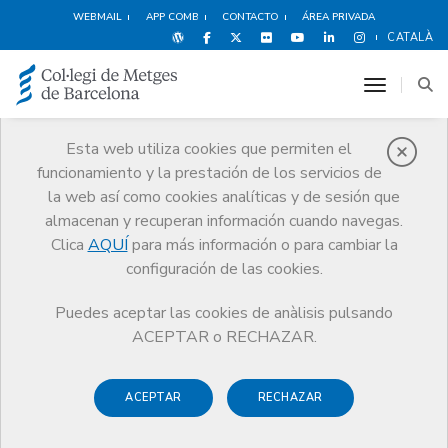
WEBMAIL
APP COMB
CONTACTO
ÁREA PRIVADA
CATALÀ
toggle n
Esta web utiliza cookies que permiten el
funcionamiento y la prestación de los servicios de
Premios
la web así como cookies analíticas y de sesión que
El CoMB
Premios
Guardonat Edició 2016
almacenan y recuperan información cuando navegas.
Clica
AQUÍ
para más información o para cambiar la
configuración de las cookies.
Puedes aceptar las cookies de anàlisis pulsando
Guardonat Edició 2016
ACEPTAR o RECHAZAR.
ACEPTAR
RECHAZAR