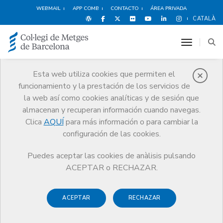
WEBMAIL
APP COMB
CONTACTO
ÁREA PRIVADA
CATALÀ
toggle n
Esta web utiliza cookies que permiten el
funcionamiento y la prestación de los servicios de
Premios
la web así como cookies analíticas y de sesión que
El CoMB
Premios
Guardonat Edició 2016
almacenan y recuperan información cuando navegas.
Clica
AQUÍ
para más información o para cambiar la
configuración de las cookies.
Puedes aceptar las cookies de anàlisis pulsando
Guardonat Edició 2016
ACEPTAR o RECHAZAR.
ACEPTAR
RECHAZAR