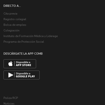
DIRECTO A...
Cita previa
Registro colegial
Bolsa de empleo
Colegiación
Instituto de Formación Médica y Liderage
Programa de Protección Social
DESCÁRGATE LA APP COMB
Poliza RCP
Noticias