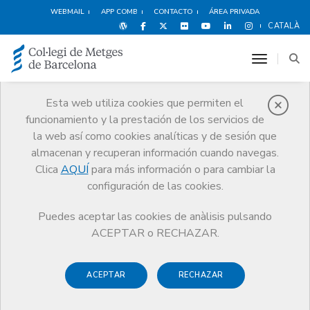
WEBMAIL
APP COMB
CONTACTO
ÁREA PRIVADA
CATALÀ
toggle n
Esta web utiliza cookies que permiten el
funcionamiento y la prestación de los servicios de
Premios
la web así como cookies analíticas y de sesión que
El CoMB
Premios
Guardonat Edició 2011
almacenan y recuperan información cuando navegas.
Clica
AQUÍ
para más información o para cambiar la
configuración de las cookies.
Puedes aceptar las cookies de anàlisis pulsando
Guardonat Edició 2011
ACEPTAR o RECHAZAR.
ACEPTAR
RECHAZAR