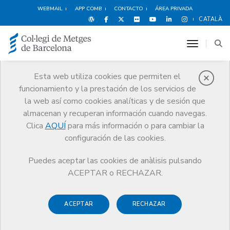
WEBMAIL
APP COMB
CONTACTO
ÁREA PRIVADA
CATALÀ
toggle n
Esta web utiliza cookies que permiten el
funcionamiento y la prestación de los servicios de
Premios
la web así como cookies analíticas y de sesión que
El CoMB
Premios
Guardonat Edició 2011
almacenan y recuperan información cuando navegas.
Clica
AQUÍ
para más información o para cambiar la
configuración de las cookies.
Puedes aceptar las cookies de anàlisis pulsando
Guardonat Edició 2011
ACEPTAR o RECHAZAR.
ACEPTAR
RECHAZAR