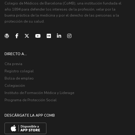
Colegio de Médicos de Barcelona (CoMB), una institución fundada el
año 1894 para defender los intereses de la profesión, velar por la
buena práctica de la medicina y por el derecho de las personas a la
protección de su salud.
DIRECTO A...
Cita previa
Registro colegial
Bolsa de empleo
Colegiación
Instituto de Formación Médica y Liderage
Programa de Protección Social
DESCÁRGATE LA APP COMB