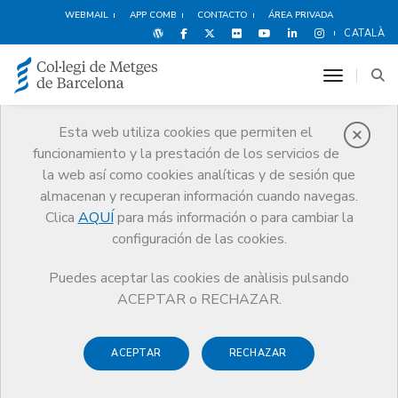
WEBMAIL
APP COMB
CONTACTO
ÁREA PRIVADA
CATALÀ
toggle n
Esta web utiliza cookies que permiten el
funcionamiento y la prestación de los servicios de
Premios
la web así como cookies analíticas y de sesión que
El CoMB
Premios
Guardonat Edició 2011
almacenan y recuperan información cuando navegas.
Clica
AQUÍ
para más información o para cambiar la
configuración de las cookies.
Puedes aceptar las cookies de anàlisis pulsando
Guardonat Edició 2011
ACEPTAR o RECHAZAR.
ACEPTAR
RECHAZAR