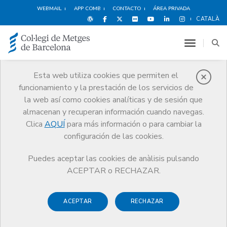
WEBMAIL
APP COMB
CONTACTO
ÁREA PRIVADA
CATALÀ
toggle n
Esta web utiliza cookies que permiten el
funcionamiento y la prestación de los servicios de
Premios
la web así como cookies analíticas y de sesión que
El CoMB
Premios
Guardonat Edició 2011
almacenan y recuperan información cuando navegas.
Clica
AQUÍ
para más información o para cambiar la
configuración de las cookies.
Puedes aceptar las cookies de anàlisis pulsando
Guardonat Edició 2011
ACEPTAR o RECHAZAR.
ACEPTAR
RECHAZAR