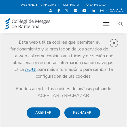
WEBMAIL
APP COMB
CONTACTO
ÁREA PRIVADA
CATALÀ
toggle n
Esta web utiliza cookies que permiten el
funcionamiento y la prestación de los servicios de
Premios
la web así como cookies analíticas y de sesión que
El CoMB
Premios
Guardonat Edició 2011
almacenan y recuperan información cuando navegas.
Clica
AQUÍ
para más información o para cambiar la
configuración de las cookies.
Puedes aceptar las cookies de anàlisis pulsando
Guardonat Edició 2011
ACEPTAR o RECHAZAR.
ACEPTAR
RECHAZAR