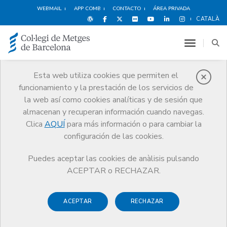
WEBMAIL
APP COMB
CONTACTO
ÁREA PRIVADA
CATALÀ
toggle n
Esta web utiliza cookies que permiten el
funcionamiento y la prestación de los servicios de
Premios
la web así como cookies analíticas y de sesión que
El CoMB
Premios
Guardonat Edició 2011
almacenan y recuperan información cuando navegas.
Clica
AQUÍ
para más información o para cambiar la
configuración de las cookies.
Puedes aceptar las cookies de anàlisis pulsando
Guardonat Edició 2011
ACEPTAR o RECHAZAR.
ACEPTAR
RECHAZAR