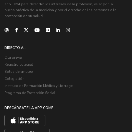
año 1894 para defender los intereses de la profesión, velar por la
buena práctica de la medicina y por el derecho de las personas a la
protección de su salud.
DIRECTO A...
Cita previa
Registro colegial
Bolsa de empleo
Colegiación
Instituto de Formación Médica y Liderage
Programa de Protección Social
DESCÁRGATE LA APP COMB