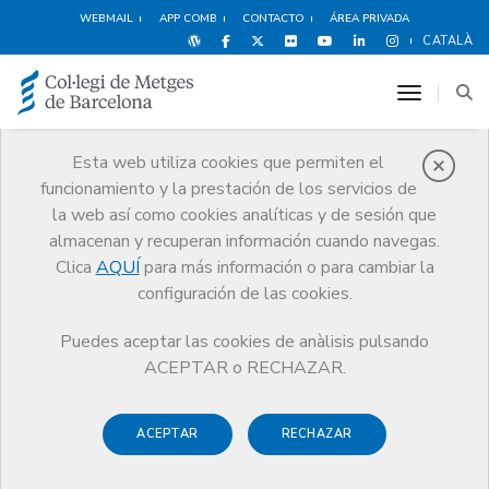
WEBMAIL
APP COMB
CONTACTO
ÁREA PRIVADA
CATALÀ
toggle n
Esta web utiliza cookies que permiten el
funcionamiento y la prestación de los servicios de
Premios
la web así como cookies analíticas y de sesión que
El CoMB
Premios
Guardonat Edició 2011
almacenan y recuperan información cuando navegas.
Clica
AQUÍ
para más información o para cambiar la
configuración de las cookies.
Puedes aceptar las cookies de anàlisis pulsando
Guardonat Edició 2011
ACEPTAR o RECHAZAR.
ACEPTAR
RECHAZAR