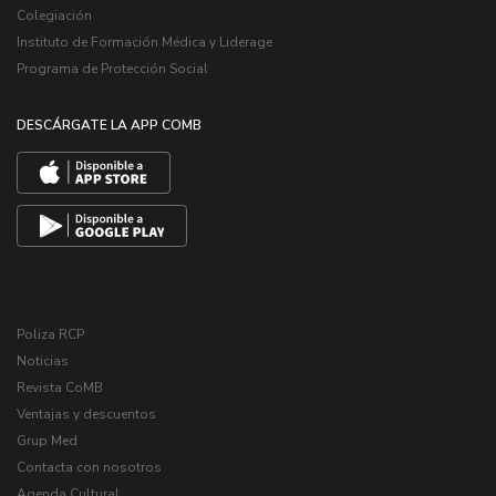
Colegiación
Instituto de Formación Médica y Liderage
Programa de Protección Social
DESCÁRGATE LA APP COMB
Poliza RCP
Noticias
Revista CoMB
Ventajas y descuentos
Grup Med
Contacta con nosotros
Agenda Cultural