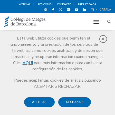
WEBMAIL
APP COMB
CONTACTO
ÁREA PRIVADA
CATALÀ
toggle n
Esta web utiliza cookies que permiten el
funcionamiento y la prestación de los servicios de
Premios
la web así como cookies analíticas y de sesión que
El CoMB
Premios
Guardonat Edició 2011
almacenan y recuperan información cuando navegas.
Clica
AQUÍ
para más información o para cambiar la
configuración de las cookies.
Puedes aceptar las cookies de anàlisis pulsando
Guardonat Edició 2011
ACEPTAR o RECHAZAR.
ACEPTAR
RECHAZAR