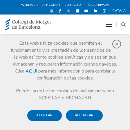
WEBMAIL
APP COMB
CONTACTO
ÁREA PRIVADA
CATALÀ
toggle n
Esta web utiliza cookies que permiten el
funcionamiento y la prestación de los servicios de
Premios
la web así como cookies analíticas y de sesión que
El CoMB
Premios
Guardonat Edició 2011
almacenan y recuperan información cuando navegas.
Clica
AQUÍ
para más información o para cambiar la
configuración de las cookies.
Puedes aceptar las cookies de anàlisis pulsando
Guardonat Edició 2011
ACEPTAR o RECHAZAR.
ACEPTAR
RECHAZAR