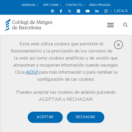
WEBMAIL
APP COMB
CONTACTO
ÁREA PRIVADA
CATALÀ
toggle n
Esta web utiliza cookies que permiten el
funcionamiento y la prestación de los servicios de
Premios
la web así como cookies analíticas y de sesión que
El CoMB
Premios
Guardonat Edició 2011
almacenan y recuperan información cuando navegas.
Clica
AQUÍ
para más información o para cambiar la
configuración de las cookies.
Puedes aceptar las cookies de anàlisis pulsando
Guardonat Edició 2011
ACEPTAR o RECHAZAR.
ACEPTAR
RECHAZAR