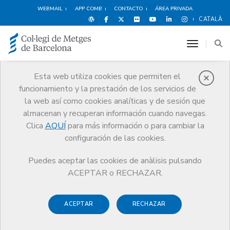
WEBMAIL
APP COMB
CONTACTO
ÁREA PRIVADA
CATALÀ
toggle n
Esta web utiliza cookies que permiten el
funcionamiento y la prestación de los servicios de
Premios
la web así como cookies analíticas y de sesión que
El CoMB
Premios
Guardonat Edició 2011
almacenan y recuperan información cuando navegas.
Clica
AQUÍ
para más información o para cambiar la
configuración de las cookies.
Puedes aceptar las cookies de anàlisis pulsando
Guardonat Edició 2011
ACEPTAR o RECHAZAR.
ACEPTAR
RECHAZAR