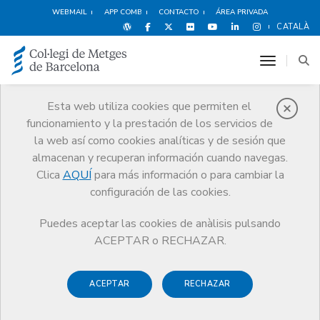
WEBMAIL
APP COMB
CONTACTO
ÁREA PRIVADA
CATALÀ
toggle n
Esta web utiliza cookies que permiten el
funcionamiento y la prestación de los servicios de
Premios
la web así como cookies analíticas y de sesión que
El CoMB
Premios
Guardonat Edició 2011
almacenan y recuperan información cuando navegas.
Clica
AQUÍ
para más información o para cambiar la
configuración de las cookies.
Puedes aceptar las cookies de anàlisis pulsando
Guardonat Edició 2011
ACEPTAR o RECHAZAR.
ACEPTAR
RECHAZAR