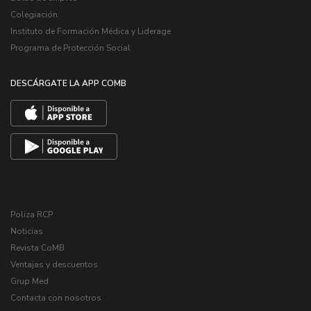
Colegiación
Instituto de Formación Médica y Liderage
Programa de Protección Social
DESCÁRGATE LA APP COMB
Poliza RCP
Noticias
Revista CoMB
Ventajas y descuentos
Grup Med
Contacta con nosotros