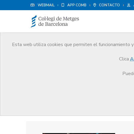
WEBMAIL
APP COMB
CONTACTO
Esta web utiliza cookies que permiten el funcionamiento y 
Premios
Clica
A
El CoMB
Premios
Guardonat Edició 2011
Puede
Guardonat Edició 2011