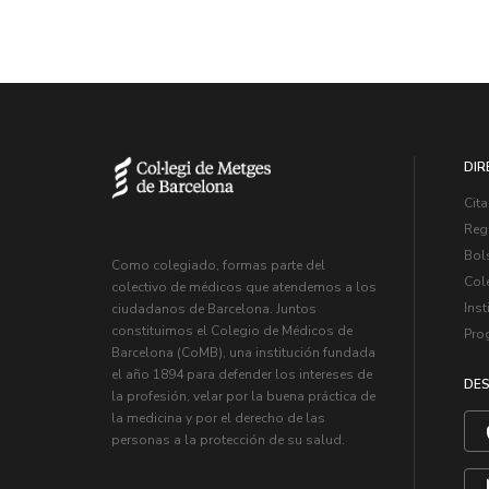
DIR
Cita
Regi
Bol
Como colegiado, formas parte del
Col
colectivo de médicos que atendemos a los
Inst
ciudadanos de Barcelona. Juntos
constituimos el Colegio de Médicos de
Pro
Barcelona (CoMB), una institución fundada
el año 1894 para defender los intereses de
DES
la profesión, velar por la buena práctica de
la medicina y por el derecho de las
personas a la protección de su salud.