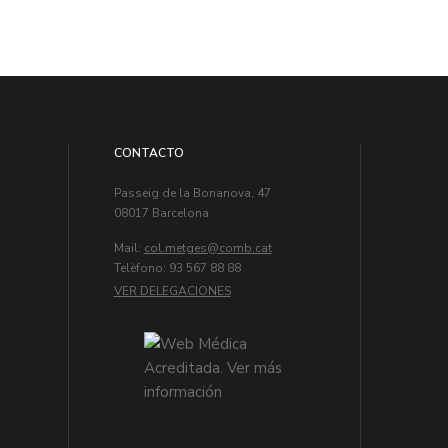
CONTACTO
Passeig de la Bonanova, 47
08017 Barcelona
Mail:
col.metges
Telèfono: 93 567 88 88
VER DELEGACIONES