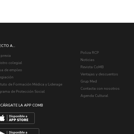
ECTO A...
Poliza RCP
 previa
Noticias
stro colegial
Revista CoMB
sa de empleo
Ventajas y descuentos
egiación
Grup Med
ituto de Formación Médica y Liderage
Contacta con nosotros
grama de Protección Social
Agenda Cultural
CÁRGATE LA APP COMB