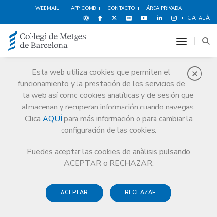
WEBMAIL
APP COMB
CONTACTO
ÁREA PRIVADA
CATALÀ
toggle n
Esta web utiliza cookies que permiten el
funcionamiento y la prestación de los servicios de
Premios
la web así como cookies analíticas y de sesión que
El CoMB
Premios
Guardonat Edició 2011
almacenan y recuperan información cuando navegas.
Clica
AQUÍ
para más información o para cambiar la
configuración de las cookies.
Puedes aceptar las cookies de anàlisis pulsando
Guardonat Edició 2011
ACEPTAR o RECHAZAR.
ACEPTAR
RECHAZAR