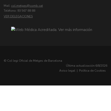
Mail:
col.metges
Telèfono: 93 567 88 88
VER DELEGACIONES
© Col·legi Oficial de Metges de Barcelona
Última actualización:
6/8/2026
Aviso legal
|
Política de Cookies