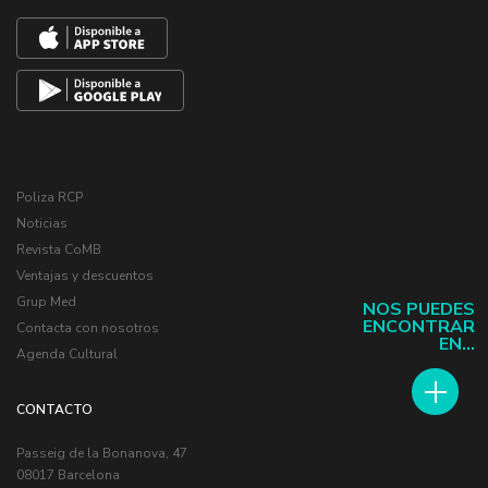
Poliza RCP
Noticias
Revista CoMB
Ventajas y descuentos
Grup Med
NOS PUEDES
ENCONTRAR
Contacta con nosotros
EN...
Agenda Cultural
CONTACTO
Passeig de la Bonanova, 47
08017 Barcelona