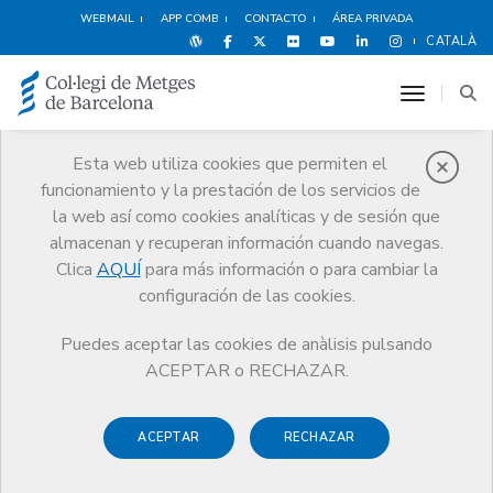
WEBMAIL
APP COMB
CONTACTO
ÁREA PRIVADA
CATALÀ
toggle n
Esta web utiliza cookies que permiten el
funcionamiento y la prestación de los servicios de
Registro
la web así como cookies analíticas y de sesión que
Servicios
Registro
almacenan y recuperan información cuando navegas.
Verificación colegiación para centros sanitarios / organizaciones
Clica
AQUÍ
para más información o para cambiar la
configuración de las cookies.
Puedes aceptar las cookies de anàlisis pulsando
ACEPTAR o RECHAZAR.
Verificación colegiación para
centros sanitarios /
ACEPTAR
RECHAZAR
organizaciones