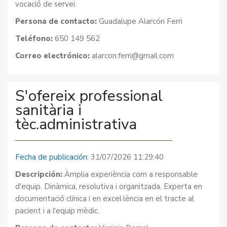
vocació de servei.
Persona de contacto:
Guadalupe Alarcón Ferri
Teléfono:
650 149 562
Correo electrónico:
alarcon.ferri@gmail.com
S'ofereix professional
sanitària i
tèc.administrativa
Fecha de publicación:
31/07/2026 11:29:40
Descripción:
Àmplia experiència com a responsable
d'equip. Dinàmica, resolutiva i organitzada. Experta en
documentació clínica i en excel·lència en el tracte al
pacient i a l'equip mèdic.