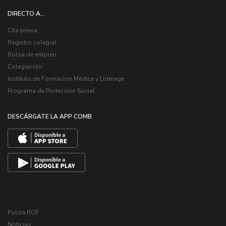
DIRECTO A...
Cita previa
Registro colegial
Bolsa de empleo
Colegiación
Instituto de Formación Médica y Liderage
Programa de Protección Social
DESCÁRGATE LA APP COMB
Poliza RCP
Noticias