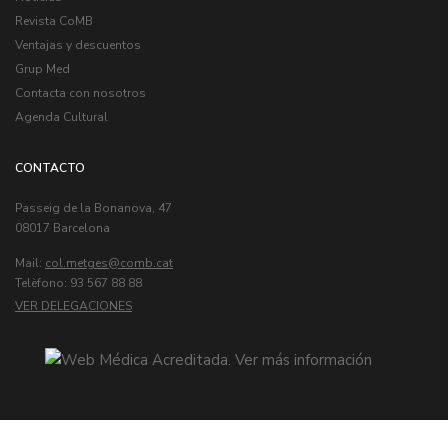
Revista CoMB
Ventajas y descuentos
Grup Med
Contacta con nosotros
Agenda Cultural
CONTACTO
Passeig de la Bonanova, 47
08017 Barcelona
Mail:
col.metges
Telèfono: 93 567 88 88
VER DELEGACIONES