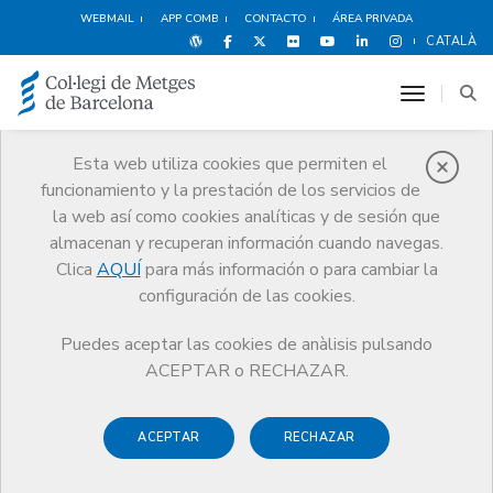
WEBMAIL
APP COMB
CONTACTO
ÁREA PRIVADA
CATALÀ
toggle n
Esta web utiliza cookies que permiten el
funcionamiento y la prestación de los servicios de
Pequeños
la web así como cookies analíticas y de sesión que
anuncios
almacenan y recuperan información cuando navegas.
Clica
AQUÍ
para más información o para cambiar la
Servicios
Otros servicios
Pequeños anuncios
configuración de las cookies.
Puedes aceptar las cookies de anàlisis pulsando
ACEPTAR o RECHAZAR.
ACEPTAR
RECHAZAR
Colegiados
Revista COMB
Todos