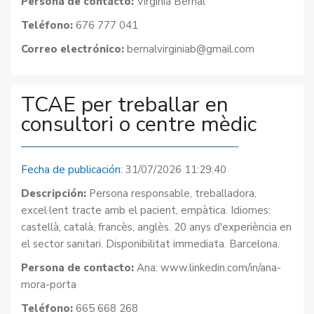
Persona de contacto:
Virginia Bernal
Teléfono:
676 777 041
Correo electrónico:
bernalvirginiab@gmail.com
TCAE per treballar en
consultori o centre mèdic
Fecha de publicación:
31/07/2026 11:29:40
Descripción:
Persona responsable, treballadora,
excel·lent tracte amb el pacient, empàtica. Idiomes:
castellà, català, francès, anglès. 20 anys d'experiència en
el sector sanitari. Disponibilitat immediata. Barcelona.
Persona de contacto:
Ana: www.linkedin.com/in/ana-
mora-porta
Teléfono:
665 668 268