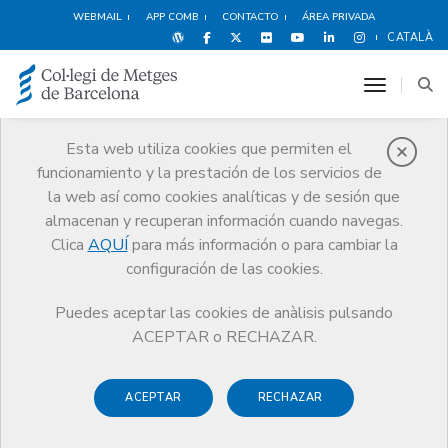
WEBMAIL
APP COMB
CONTACTO
ÁREA PRIVADA
CATALÀ
toggle n
Esta web utiliza cookies que permiten el
funcionamiento y la prestación de los servicios de
Pequeños
la web así como cookies analíticas y de sesión que
anuncios
almacenan y recuperan información cuando navegas.
Clica
AQUÍ
para más información o para cambiar la
Servicios
Otros servicios
Pequeños anuncios
configuración de las cookies.
Puedes aceptar las cookies de anàlisis pulsando
ACEPTAR o RECHAZAR.
ACEPTAR
RECHAZAR
Colegiados
Revista COMB
Todos