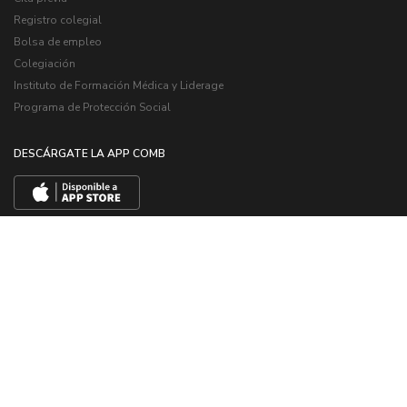
Registro colegial
Bolsa de empleo
Colegiación
Instituto de Formación Médica y Liderage
Programa de Protección Social
DESCÁRGATE LA APP COMB
Poliza RCP
Noticias
Revista CoMB
Ventajas y descuentos