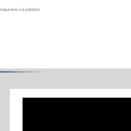
reparació a la jubilació
s de preparació a la jubilació
Curs de preparació a la jubilació