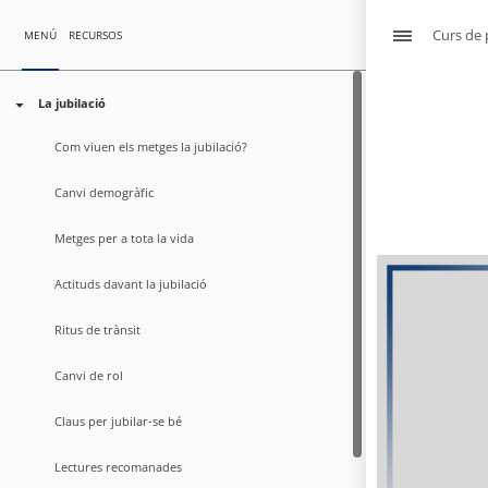
Curs de p
MENÚ
RECURSOS
La jubilació
Com viuen els metges la jubilació?
Canvi demogràfic
Metges per a tota la vida
Actituds davant la jubilació
Cur
Ritus de trànsit
Canvi de rol
Claus per jubilar-se bé
Lectures recomanades