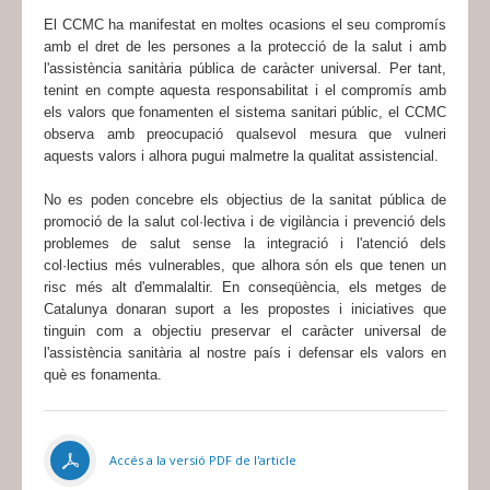
El CCMC ha manifestat en moltes ocasions el seu compromís
amb el dret de les persones a la protecció de la salut i amb
l'assistència sanitària pública de caràcter universal. Per tant,
tenint en compte aquesta responsabilitat i el compromís amb
els valors que fonamenten el sistema sanitari públic, el CCMC
observa amb preocupació qualsevol mesura que vulneri
aquests valors i alhora pugui malmetre la qualitat assistencial.
No es poden concebre els objectius de la sanitat pública de
promoció de la salut col·lectiva i de vigilància i prevenció dels
problemes de salut sense la integració i l'atenció dels
col·lectius més vulnerables, que alhora són els que tenen un
risc més alt d'emmalaltir. En conseqüència, els metges de
Catalunya donaran suport a les propostes i iniciatives que
tinguin com a objectiu preservar el caràcter universal de
l'assistència sanitària al nostre país i defensar els valors en
què es fonamenta.
Accés a la versió PDF de l'article