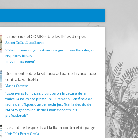
La posició del COMB sobre les llistes d'espera
Antoni Trilla i Lluís Esteve
"Calen formes organitzatives i de gestió més flexibles, on
els professionals
tinguin més paper"
Document sobre la situació actual de la vacunació
contra la varicel·la
Magda Campins
"Espanya és l'únic país d'Europa on la vacuna de la
varicel·la no es pot prescriure lliurement. L'absència de
raons científiques que permetin justificar la decisió de
l'AEMPS genera inquietud i malestar entre els
professionals"
La salut de l'esportista i la lluita contra el dopatge
Lluís Til i Bernat Goula