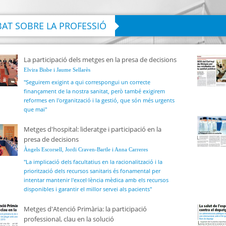
AT SOBRE LA PROFESSIÓ
La participació dels metges en la presa de decisions
Elvira Bisbe i Jaume Sellarès
"Seguirem exigint a qui correspongui un correcte
finançament de la nostra sanitat, però també exigirem
reformes en l'organització i la gestió, que són més urgents
que mai"
Metges d'hospital: lideratge i participació en la
presa de decisions
Àngels Escorsell, Jordi Craven-Bartle i Anna Carreres
"La implicació dels facultatius en la racionalització i la
priorització dels recursos sanitaris és fonamental per
intentar mantenir l'excel·lència mèdica amb els recursos
disponibles i garantir el millor servei als pacients"
Metges d'Atenció Primària: la participació
professional, clau en la solució