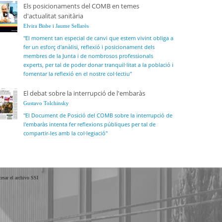
Els posicionaments del COMB en temes
d'actualitat sanitària
Elvira Bisbe i Jaume Sellarès
"El moment tan especial de canvi que estem vivint obliga a
fer un esforç d'anàlisi, reflexió i posicionament dels
membres de la Junta i de nombrosos professionals
experts, per tal de poder donar tranquil·litat a la població i
fomentar la reflexió en el nostre col·lectiu"
El debat sobre la interrupció de l'embaràs
Gustavo Tolchinsky
"El
Document de Posició
del COMB sobre la interrupció de
l'embaràs intenta fer reflexions públiques per tal de
compartir-les amb la col·legiació"
cesar el archivo SSI