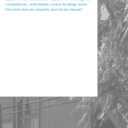
i competències, i amb lleialtat, vocació de diàleg i acord.
Tots tenim molt per compartir, però res per imposar"