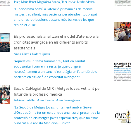
Josep Maria Benet, Magdalena Bundó, Toni Iruela i Lurdes Alonso
"El panorama comú a l'atenció primària és de menys
metges treballant, més pacients per atendre i tot plegat
amb unes retribucions bastant més baixes de les que
tenien el 2010"
Els professionals analitzen el model d'atenció a la
cronicitat avançada en els diferents àmbits
assistencials
Anna Olivé i Dolors Quera
"Aquest és un tema fonamental, tant en l'àmbit
sociosanitari com en la resta, ja que obligarà
necessàriament a un canvi d'estratègia en l'atenció dels
pacients en situació de cronicitat avançada"
Secció Col·legial de MIR i Metges Joves: vetllant pel
futur de la professió mèdica
Adriana Bataller, Anna Boada i Anna Romaguera
"La Secció de Metges Joves, juntament amb el Servei
d'Ocupació, ha fet un estudi que analitza el present de la
professió en els metges joves especialistes, que ha estat
publicat a la revista
Medicina Clínica
"