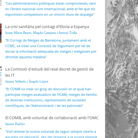
"Les administracions públiques estan compromeses, tant
en l'àmbit nacional com internacional, amb el fet que els
esportistes competeixin en un entorn lliure de dopatge"
La crisi sanitària pel contagi d'Ebola a Espanya
Josep Maria Benet, Magda Campins i Antoni Trilla
"El Col·legi de Metges de Barcelona, juntament amb el
CCMC, va crear una Comissió de Seguiment per tal de
donar la informació adequada als metges i metgesses per
afrontar aquesta malaltia"
La Comissió d'estudi del reial decret de gestió de
les IT
Jaume Sellarès i Àngels López
"El COMB va crear un grup de discussió en el qual han
participat metges avaluadors de l'ICAM, metges de família
de diverses institucions, representants de societats
científiques, de l'Administració i de les patronals"
El COMB, amb voluntat de col·laboració amb l'OMC
Jaume Padrós
"Vull reiterar la nostra voluntat de seguir sempre oberts a
aquesta col·laboració, des del respecte a la nostra dignitat