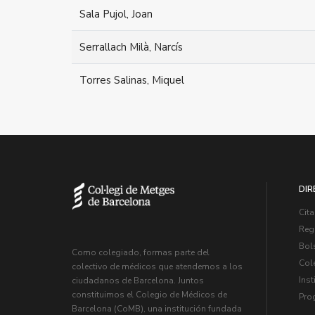
Sala Pujol, Joan
Serrallach Milà, Narcís
Torres Salinas, Miquel
DIR
Cita
Regi
Bol
Como colegiado, formas parte del
Col
colectivo de médicos que atendemos a los
Inst
ciudadanos de Barcelona. Juntos
constituimos el Colegio de Médicos de
Pro
Barcelona (CoMB), una institución fundada