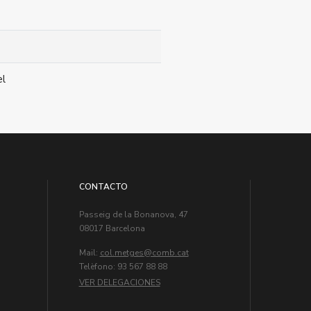
el
CONTACTO
Passeig de la Bonanova, 47
08017 Barcelona
Mail:
col.metges
Telèfono: 93 567 88 88
VER DELEGACIONES