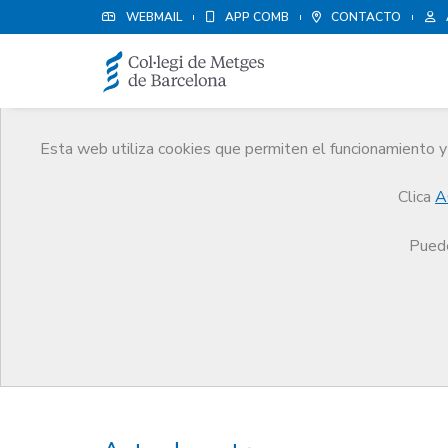
WEBMAIL
APP COMB
CONTACTO
Esta web utiliza cookies que permiten el funcionamiento y 
Premios
Clica
A
El CoMB
Premios
Premios Edició 2004
Puede
Premios Edició 2004