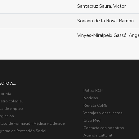
Santacruz Saura, Víctor
Soriano de la Rosa, Ramon
Vinyes-Miralpeix Gassó, Àng
ECTO A...
Poliza RCP
 previa
Noticias
stro colegial
Revista CoMB
sa de empleo
Ventajas y descuentos
egiación
Grup Med
ituto de Formación Médica y Liderage
Contacta con nosotros
grama de Protección Social
Agenda Cultural