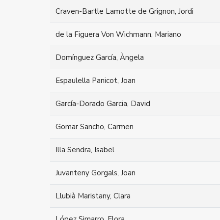
Craven-Bartle Lamotte de Grignon, Jordi
de la Figuera Von Wichmann, Mariano
Domínguez García, Àngela
Espaulella Panicot, Joan
García-Dorado Garcia, David
Gomar Sancho, Carmen
Illa Sendra, Isabel
Juvanteny Gorgals, Joan
Llubià Maristany, Clara
López Simarro, Flora