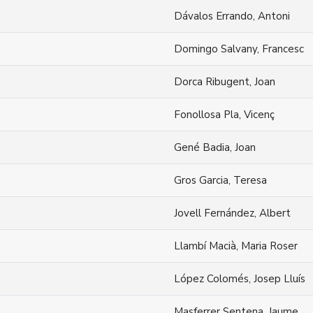
Dávalos Errando, Antoni
Domingo Salvany, Francesc
Dorca Ribugent, Joan
Fonollosa Pla, Vicenç
Gené Badia, Joan
Gros Garcia, Teresa
Jovell Fernández, Albert
Llambí Macià, Maria Roser
López Colomés, Josep Lluís
Masferrer Sentena, Jaume