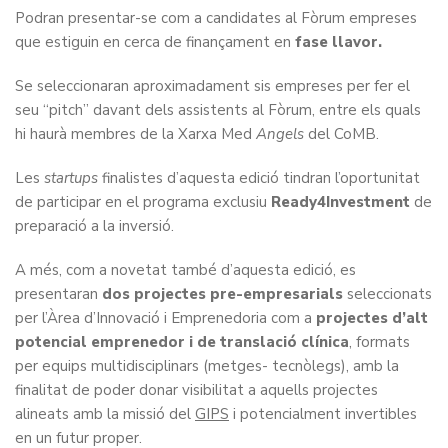
Podran presentar-se com a candidates al Fòrum empreses
que estiguin en cerca de finançament en
fase llavor.
Se seleccionaran aproximadament sis empreses per fer el
seu “pitch” davant dels assistents al Fòrum, entre els quals
hi haurà membres de la Xarxa Med
Angels
del CoMB.
Les
startups
finalistes d’aquesta edició tindran l’oportunitat
de participar en el programa exclusiu
Ready4Investment
de
preparació a la inversió.
A més, com a novetat també d’aquesta edició, es
presentaran
dos projectes pre-empresarials
seleccionats
per l’Àrea d’Innovació i Emprenedoria com a
projectes d’alt
potencial emprenedor i de translació clínica
, formats
per equips multidisciplinars (metges- tecnòlegs), amb la
finalitat de poder donar visibilitat a aquells projectes
alineats amb la missió del
GIPS
i potencialment invertibles
en un futur proper.