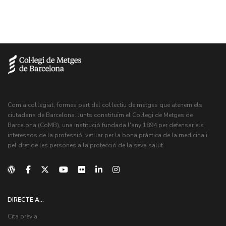
Com a col·legiat, formes part del col·lectiu de metges que atenem els
ciutadans de Barcelona. Junts constituïm el Col·legi de Metges de
Barcelona (CoMB), una institució fundada l'any 1894 per defensar els
interessos de la professió, vetllar per la bona pràctica de la medicina i
pel dret de les persones a la protecció de la seva salut.
DIRECTE A...
Cita prèvia