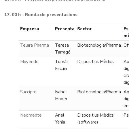
17. 00 h - Ronda de presentacions
Empresa
Presenta
Sector
Es
mè
Telara Pharma
Teresa
Biotecnologia/Pharma
Of
Tarragó
Miwendo
Tomás
Dispositius Mèdics
Ap
Escuin
di
cir
di
Succipro
Isabel
Biotecnologia/Pharma
Ap
Huber
di
en
Neomente
Ariel
Dispositius Mèdics
Psi
Yahia
(software)