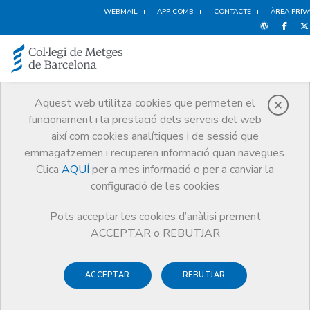
WEBMAIL
APP COMB
CONTACTE
ÀREA PRIV
Aquest web utilitza cookies que permeten el
funcionament i la prestació dels serveis del web
Innovació i
així com cookies analítiques i de sessió que
emprenedoria
emmagatzemen i recuperen informació quan navegues.
Serveis
Exercici
Innovació i emprenedoria
Clica
AQUÍ
per a mes informació o per a canviar la
configuració de les cookies
Pots acceptar les cookies d’anàlisi prement
ACCEPTAR o REBUTJAR
35è Fòrum d'Inversió
Healthcare Barcelona (edició
ACCEPTAR
REBUTJAR
presencial i online)