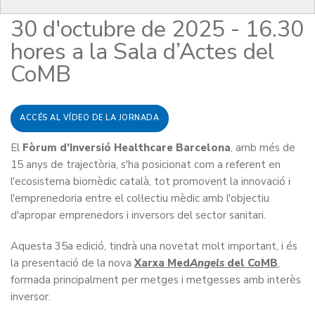
30 d'octubre de 2025 - 16.30
hores a la Sala d’Actes del
CoMB
ACCÉS AL VÍDEO DE LA JORNADA
El
Fòrum d’Inversió Healthcare Barcelona
, amb més de
15 anys de trajectòria, s'ha posicionat com a referent en
l'ecosistema biomèdic català, tot promovent la innovació i
l'emprenedoria entre el col·lectiu mèdic amb l'objectiu
d'apropar emprenedors i inversors del sector sanitari.
Aquesta 35a edició, tindrà una novetat molt important, i és
la presentació de la nova
Xarxa Med
Angels
del CoMB
,
formada principalment per metges i metgesses amb interès
inversor.