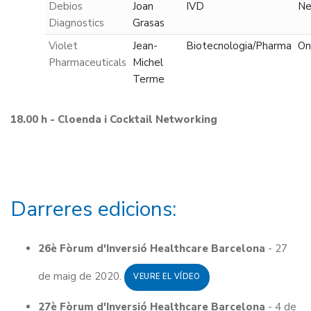
Debios
Joan
IVD
Ne
Diagnostics
Grasas
Violet
Jean-
Biotecnologia/Pharma
On
Pharmaceuticals
Michel
Terme
18.00 h - Cloenda i Cocktail Networking
Darreres edicions:
26è Fòrum d'Inversió Healthcare Barcelona
- 27
de maig de 2020.
VEURE EL VÍDEO
27è Fòrum d'Inversió Healthcare Barcelona
- 4 de