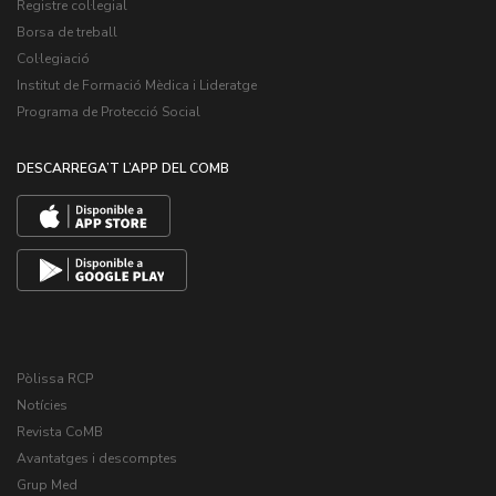
Registre col·legial
Borsa de treball
Col·legiació
Institut de Formació Mèdica i Lideratge
Programa de Protecció Social
DESCARREGA’T L’APP DEL COMB
Pòlissa RCP
Notícies
Revista CoMB
Avantatges i descomptes
Grup Med