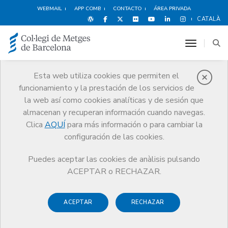
WEBMAIL
APP COMB
CONTACTO
ÁREA PRIVADA
CATALÀ
toggle n
Esta web utiliza cookies que permiten el
funcionamiento y la prestación de los servicios de
Ventajas y
la web así como cookies analíticas y de sesión que
descuentos
almacenan y recuperan información cuando navegas.
Clica
AQUÍ
para más información o para cambiar la
Servicios
Otros servicios
Ventajas y descuentos
configuración de las cookies.
Deportes y Bienestar
Escuela de danza Esther Bosch
Puedes aceptar las cookies de anàlisis pulsando
ACEPTAR o RECHAZAR.
ACEPTAR
RECHAZAR
Compras
Ocio y Cultura
Espectáculos