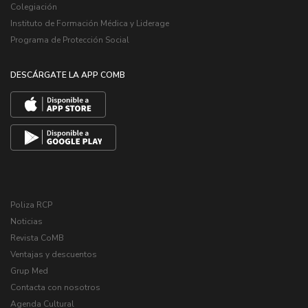
Colegiación
Instituto de Formación Médica y Liderage
Programa de Protección Social
DESCÁRGATE LA APP COMB
Poliza RCP
Noticias
Revista CoMB
Ventajas y descuentos
Grup Med
Contacta con nosotros
Agenda Cultural