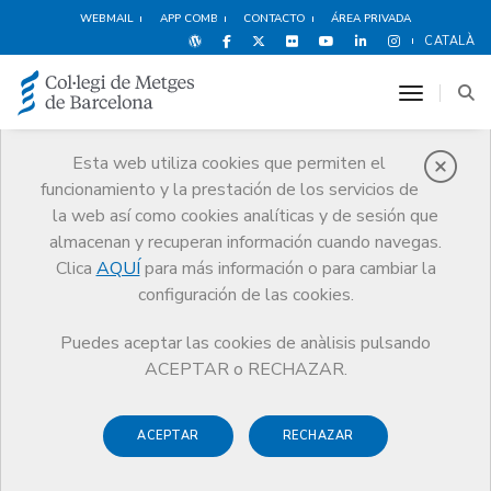
WEBMAIL
APP COMB
CONTACTO
ÁREA PRIVADA
CATALÀ
toggle n
Esta web utiliza cookies que permiten el
funcionamiento y la prestación de los servicios de
Noticias
la web así como cookies analíticas y de sesión que
Comunicación
Noticias
almacenan y recuperan información cuando navegas.
Comunicado del Consejo de Colegios de Médicos de Cataluña (CCMC)
ante la situación de malestar profesional de los médicos
Clica
AQUÍ
para más información o para cambiar la
configuración de las cookies.
Puedes aceptar las cookies de anàlisis pulsando
ACEPTAR o RECHAZAR.
ACEPTAR
RECHAZAR