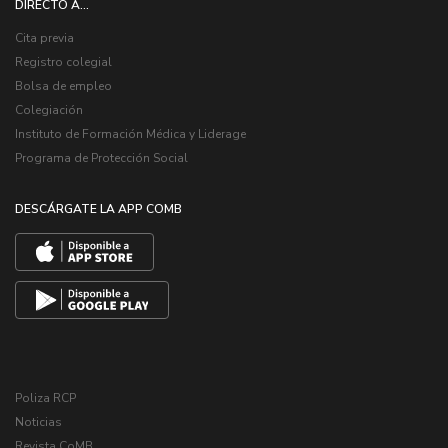
DIRECTO A...
Cita previa
Registro colegial
Bolsa de empleo
Colegiación
Instituto de Formación Médica y Liderage
Programa de Protección Social
DESCÁRGATE LA APP COMB
Poliza RCP
Noticias
Revista CoMB