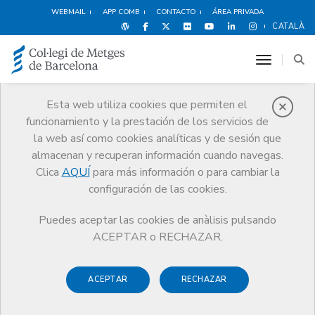
WEBMAIL
APP COMB
CONTACTO
ÁREA PRIVADA
CATALÀ
toggle n
Esta web utiliza cookies que permiten el
funcionamiento y la prestación de los servicios de
Premios
la web así como cookies analíticas y de sesión que
El CoMB
Premios
Guardonat Edició 2025
almacenan y recuperan información cuando navegas.
Clica
AQUÍ
para más información o para cambiar la
configuración de las cookies.
Puedes aceptar las cookies de anàlisis pulsando
Guardonat Edició 2025
ACEPTAR o RECHAZAR.
ACEPTAR
RECHAZAR