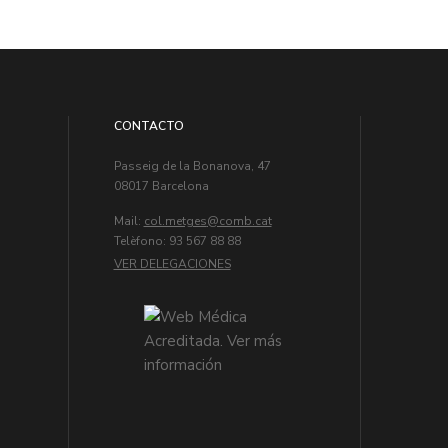
CONTACTO
Passeig de la Bonanova, 47
08017 Barcelona
Mail:
col.metges
Telèfono: 93 567 88 88
VER DELEGACIONES