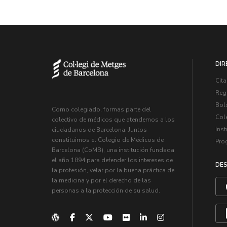
DIR
Cita
Regi
Bol
Como colegiado, formas parte del
Col
colectivo de médicos que atendemos a los
Inst
ciudadanos de Barcelona. Juntos
constituimos el Colegio de Médicos de
Pro
Barcelona (CoMB), una institución fundada
el año 1894 para defender los intereses de
DES
la profesión, velar por la buena práctica de
la medicina y por el derecho de las
personas a la protección de su salud.