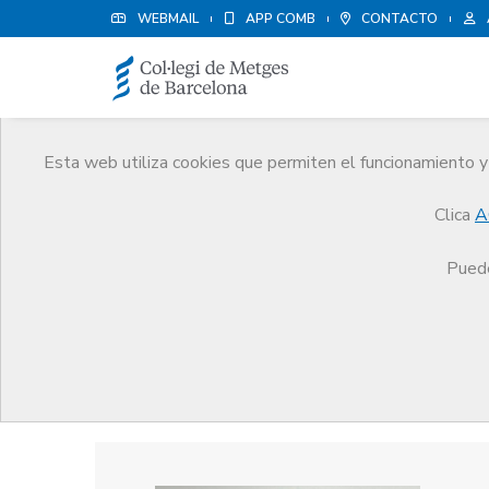
WEBMAIL
APP COMB
CONTACTO
Esta web utiliza cookies que permiten el funcionamiento y 
Premios
Clica
A
El CoMB
Premios
Guardonat Edició 2025
Puede
Guardonat Edició 2025