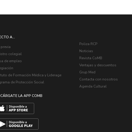
ECTO A...
Poliza RCP
 previa
Noticias
stro colegial
Revista CoMB
sa de empleo
Ventajas y descuentos
egiación
Grup Med
ituto de Formación Médica y Liderage
Contacta con nosotros
grama de Protección Social
Agenda Cultural
CÁRGATE LA APP COMB