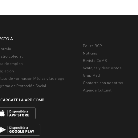
ECTO A...
Poliza RCP
 previa
Noticias
stro colegial
Revista CoMB
sa de empleo
Ventajas y descuentos
egiación
Grup Med
ituto de Formación Médica y Liderage
Contacta con nosotros
grama de Protección Social
Agenda Cultural
CÁRGATE LA APP COMB