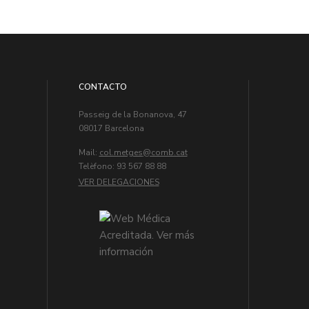
CONTACTO
Passeig de la Bonanova, 47
08017 Barcelona
Mail:
col.metges
Telèfono: 93 567 88 88
VER DELEGACIONES