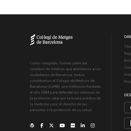
DIR
Cita
Regi
Bol
Como colegiado, formas parte del
Col
colectivo de médicos que atendemos a los
Inst
ciudadanos de Barcelona. Juntos
constituimos el Colegio de Médicos de
Pro
Barcelona (CoMB), una institución fundada
el año 1894 para defender los intereses de
DES
la profesión, velar por la buena práctica de
la medicina y por el derecho de las
personas a la protección de su salud.