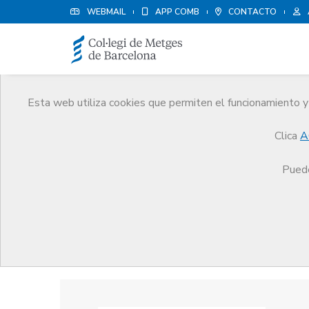
WEBMAIL
APP COMB
CONTACTO
Esta web utiliza cookies que permiten el funcionamiento y 
Premios
Clica
A
El CoMB
Premios
Guardonat Edició 2025
Puede
Guardonat Edició 2025