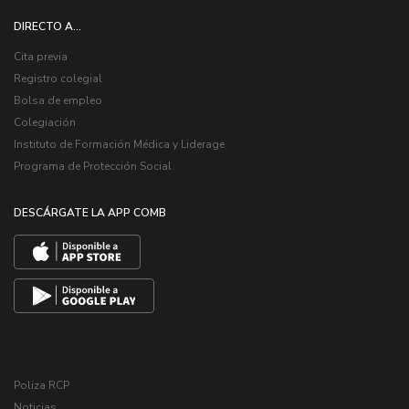
DIRECTO A...
Cita previa
Registro colegial
Bolsa de empleo
Colegiación
Instituto de Formación Médica y Liderage
Programa de Protección Social
DESCÁRGATE LA APP COMB
Poliza RCP
Noticias