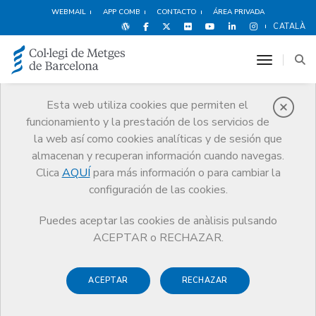
WEBMAIL
APP COMB
CONTACTO
ÁREA PRIVADA
CATALÀ
toggle n
Esta web utiliza cookies que permiten el
funcionamiento y la prestación de los servicios de
Premios
la web así como cookies analíticas y de sesión que
El CoMB
Premios
Guardonat Edició 2025
almacenan y recuperan información cuando navegas.
Clica
AQUÍ
para más información o para cambiar la
configuración de las cookies.
Puedes aceptar las cookies de anàlisis pulsando
Guardonat Edició 2025
ACEPTAR o RECHAZAR.
ACEPTAR
RECHAZAR