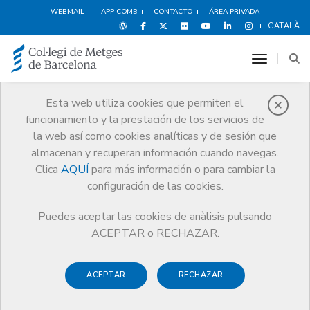
WEBMAIL
APP COMB
CONTACTO
ÁREA PRIVADA
CATALÀ
toggle n
Esta web utiliza cookies que permiten el
funcionamiento y la prestación de los servicios de
Premios
la web así como cookies analíticas y de sesión que
El CoMB
Premios
Guardonat Edició 2025
almacenan y recuperan información cuando navegas.
Clica
AQUÍ
para más información o para cambiar la
configuración de las cookies.
Puedes aceptar las cookies de anàlisis pulsando
Guardonat Edició 2025
ACEPTAR o RECHAZAR.
ACEPTAR
RECHAZAR