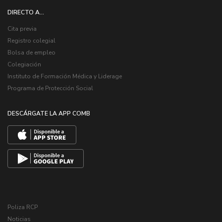
DIRECTO A...
Cita previa
Registro colegial
Bolsa de empleo
Colegiación
Instituto de Formación Médica y Liderage
Programa de Protección Social
DESCÁRGATE LA APP COMB
Poliza RCP
Noticias