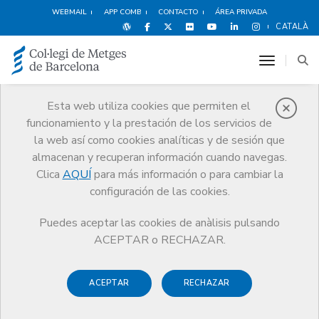
WEBMAIL
APP COMB
CONTACTO
ÁREA PRIVADA
CATALÀ
toggle n
Esta web utiliza cookies que permiten el
funcionamiento y la prestación de los servicios de
Premios
la web así como cookies analíticas y de sesión que
El CoMB
Premios
Guardonat Edició 2025
almacenan y recuperan información cuando navegas.
Clica
AQUÍ
para más información o para cambiar la
configuración de las cookies.
Puedes aceptar las cookies de anàlisis pulsando
Guardonat Edició 2025
ACEPTAR o RECHAZAR.
ACEPTAR
RECHAZAR