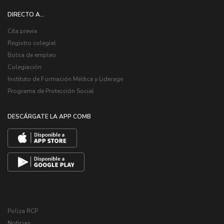
DIRECTO A...
Cita previa
Registro colegial
Bolsa de empleo
Colegiación
Instituto de Formación Médica y Liderage
Programa de Protección Social
DESCÁRGATE LA APP COMB
Poliza RCP
Noticias