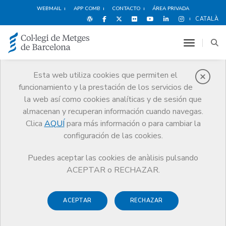
WEBMAIL
APP COMB
CONTACTO
ÁREA PRIVADA
CATALÀ
toggle n
Esta web utiliza cookies que permiten el
funcionamiento y la prestación de los servicios de
Premios
la web así como cookies analíticas y de sesión que
El CoMB
Premios
Guardonat Edició 2025
almacenan y recuperan información cuando navegas.
Clica
AQUÍ
para más información o para cambiar la
configuración de las cookies.
Puedes aceptar las cookies de anàlisis pulsando
Guardonat Edició 2025
ACEPTAR o RECHAZAR.
ACEPTAR
RECHAZAR