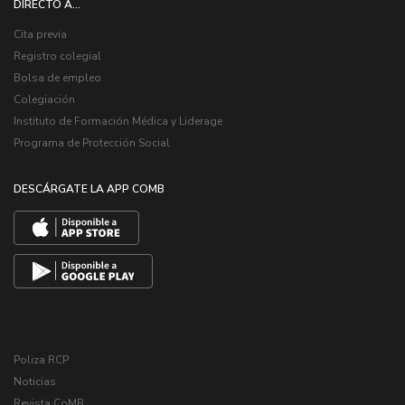
DIRECTO A...
Cita previa
Registro colegial
Bolsa de empleo
Colegiación
Instituto de Formación Médica y Liderage
Programa de Protección Social
DESCÁRGATE LA APP COMB
Poliza RCP
Noticias
Revista CoMB