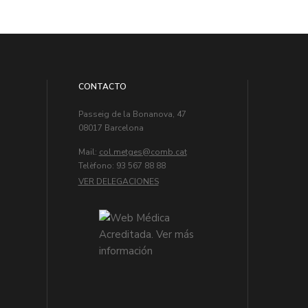
CONTACTO
Passeig de la Bonanova, 47
08017 Barcelona
Mail:
col.metges
Telèfono: 93 567 88 88
VER DELEGACIONES