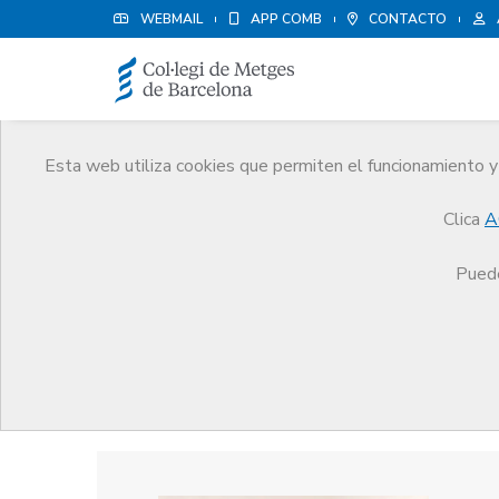
WEBMAIL
APP COMB
CONTACTO
Esta web utiliza cookies que permiten el funcionamiento y 
Premios
Clica
A
El CoMB
Premios
Guardonat Edició 2025
Puede
Guardonat Edició 2025