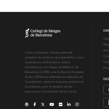
DIR
Cita
Regi
Bol
Como colegiado, formas parte del
Col
colectivo de médicos que atendemos a los
Inst
ciudadanos de Barcelona. Juntos
constituimos el Colegio de Médicos de
Pro
Barcelona (CoMB), una institución fundada
el año 1894 para defender los intereses de
DES
la profesión, velar por la buena práctica de
la medicina y por el derecho de las
personas a la protección de su salud.