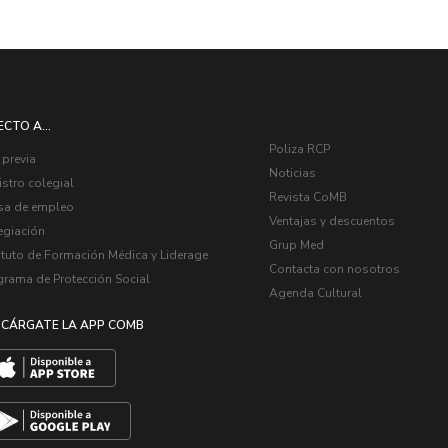
ECTO A...
Poliza RCP
 previa
Noticias
stro colegial
Revista CoMB
sa de empleo
Ventajas y descuentos
egiación
Grup Med
ituto de Formación Médica y Liderage
Contacta con nosotros
grama de Protección Social
Agenda Cultural
CÁRGATE LA APP COMB