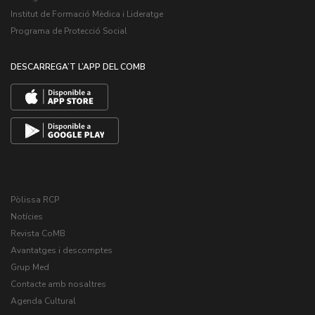
Institut de Formació Mèdica i Lideratge
Programa de Protecció Social
DESCARREGA’T L’APP DEL COMB
Pòlissa RCP
Notícies
Revista CoMB
Avantatges i descomptes
Grup Med
Contacte amb nosaltres
Agenda Cultural