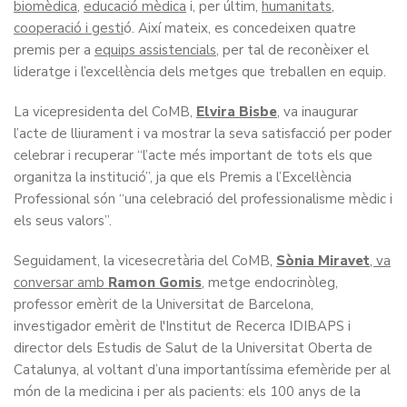
biomèdica
,
educació mèdica
i, per últim,
humanitats,
cooperació i gesti
ó. Així mateix, es concedeixen quatre
premis per a
equips assistencials
, per tal de reconèixer el
lideratge i l’excel·lència dels metges que treballen en equip.
La vicepresidenta del CoMB,
Elvira Bisbe
, va inaugurar
l’acte de lliurament i va mostrar la seva satisfacció per poder
celebrar i recuperar “l’acte més important de tots els que
organitza la institució”, ja que els Premis a l’Excel·lència
Professional són “una celebració del professionalisme mèdic i
els seus valors”.
Seguidament, la vicesecretària del CoMB,
Sònia Miravet
, va
conversar amb
Ramon Gomis
, metge endocrinòleg,
professor emèrit de la Universitat de Barcelona,
investigador emèrit de l'Institut de Recerca IDIBAPS i
director dels Estudis de Salut de la Universitat Oberta de
Catalunya, al voltant d’una importantíssima efemèride per al
món de la medicina i per als pacients: els 100 anys de la