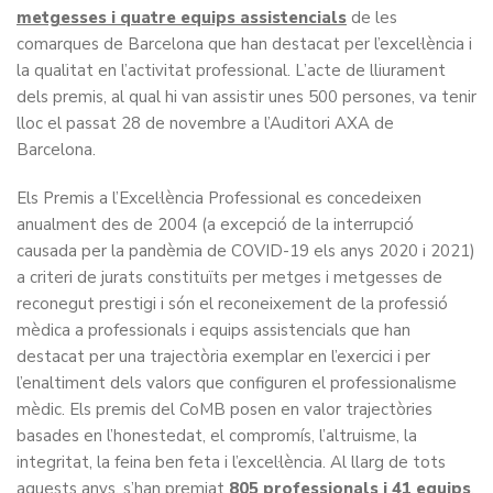
metgesses i quatre equips assistencials
de les
comarques de Barcelona que han destacat per l’excel·lència i
la qualitat en l’activitat professional. L’acte de lliurament
dels premis, al qual hi van assistir unes 500 persones, va tenir
lloc el passat 28 de novembre a l’Auditori AXA de
Barcelona.
Els Premis a l’Excel·lència Professional es concedeixen
anualment des de 2004 (a excepció de la interrupció
causada per la pandèmia de COVID-19 els anys 2020 i 2021)
a criteri de jurats constituïts per metges i metgesses de
reconegut prestigi i són el reconeixement de la professió
mèdica a professionals i equips assistencials que han
destacat per una trajectòria exemplar en l’exercici i per
l’enaltiment dels valors que configuren el professionalisme
mèdic. Els premis del CoMB posen en valor trajectòries
basades en l’honestedat, el compromís, l’altruisme, la
integritat, la feina ben feta i l’excel·lència. Al llarg de tots
aquests anys, s’han premiat
805 professionals i 41 equips
.