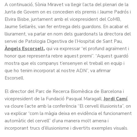
A continuació, Sònia Miravet va llegir l’acta del plenari de la
Junta de Govern on es concedien els premis i Jaume Padrós i
Elvira Bisbe, juntament amb el vicepresident del CoMB,
Jaume Sellarès, van fer entrega dels guardons. En acabar el
lliurament, va parlar en nom dels guardonats la directora del
servei de Patologia Digestiva de l’Hospital de Sant Pau,
Àngels Escorsell
,
qui va expressar “el profund agraïment i
honor que representa rebre aquest premi”. “Aquest guardó
mostra que els companys t’ensenyen el treball en equip i
que ho tenim incorporat al nostre ADN”, va afirmar
Escorsell.
El director del Parc de Recerca Biomèdica de Barcelona i
vicepresident de la Fundació Pasqual Maragall,
Jordi Camí
,
va cloure l’acte amb la conferència “El cervell il·lusionista”, on
va explicar “com la màgia deixa en evidència el funcionament
automàtic del cervell” d’una manera molt amena i
incorporant trucs d’il·lusionisme i divertits exemples visuals.