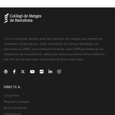
Com a col·legiat, formes part del col·lectiu de metges que atenem els
ciutadans de Barcelona. Junts constituïm el Col·legi de Metges de
Barcelona (CoMB), una institució fundada l'any 1894 per defensar els
interessos de la professió, vetllar per la bona pràctica de la medicina i
pel dret de les persones a la protecció de la seva salut.
DIRECTE A...
Cita prèvia
Registre col·legial
Borsa de treball
Col·legiació