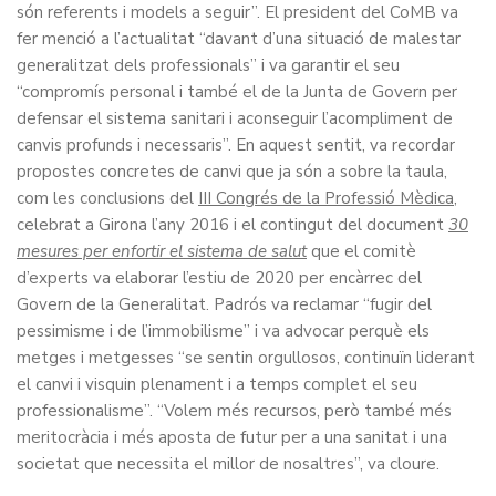
són referents i models a seguir”. El president del CoMB va
fer menció a l’actualitat “davant d’una situació de malestar
generalitzat dels professionals” i va garantir el seu
“compromís personal i també el de la Junta de Govern per
defensar el sistema sanitari i aconseguir l’acompliment de
canvis profunds i necessaris”. En aquest sentit, va recordar
propostes concretes de canvi que ja són a sobre la taula,
com les conclusions del
III Congrés de la Professió Mèdica
,
celebrat a Girona l’any 2016 i el contingut del document
30
mesures per enfortir el sistema de salut
que el comitè
d’experts va elaborar l’estiu de 2020 per encàrrec del
Govern de la Generalitat. Padrós va reclamar “fugir del
pessimisme i de l’immobilisme” i va advocar perquè els
metges i metgesses “se sentin orgullosos, continuïn liderant
el canvi i visquin plenament i a temps complet el seu
professionalisme”. “Volem més recursos, però també més
meritocràcia i més aposta de futur per a una sanitat i una
societat que necessita el millor de nosaltres”, va cloure.