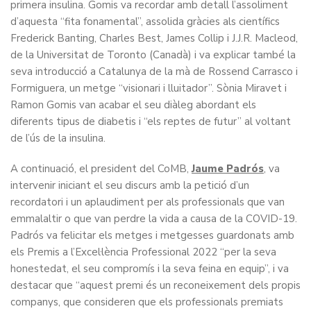
primera insulina. Gomis va recordar amb detall l’assoliment
d’aquesta “fita fonamental”, assolida gràcies als científics
Frederick Banting, Charles Best, James Collip i J.J.R. Macleod,
de la Universitat de Toronto (Canadà) i va explicar també la
seva introducció a Catalunya de la mà de Rossend Carrasco i
Formiguera, un metge “visionari i lluitador”. Sònia Miravet i
Ramon Gomis van acabar el seu diàleg abordant els
diferents tipus de diabetis i “els reptes de futur” al voltant
de l’ús de la insulina.
A continuació, el president del CoMB,
Jaume Padrós
, va
intervenir iniciant el seu discurs amb la petició d’un
recordatori i un aplaudiment per als professionals que van
emmalaltir o que van perdre la vida a causa de la COVID-19.
Padrós va felicitar els metges i metgesses guardonats amb
els Premis a l’Excel·lència Professional 2022 “per la seva
honestedat, el seu compromís i la seva feina en equip”, i va
destacar que “aquest premi és un reconeixement dels propis
companys, que consideren que els professionals premiats