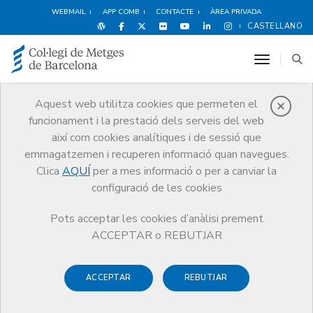
WEBMAIL
APP COMB
CONTACTE
ÀREA PRIVADA
CASTELLANO
toggle n
Aquest web utilitza cookies que permeten el
funcionament i la prestació dels serveis del web
Notícies
així com cookies analítiques i de sessió que
Comunicació
Notícies
emmagatzemen i recuperen informació quan navegues.
Premis a l’Excel·lència Professional 2022: el CoMB recupera els
guardons que reconeixen el compromís i el lideratge
Clica
AQUÍ
per a mes informació o per a canviar la
configuració de les cookies
Pots acceptar les cookies d’anàlisi prement
ACCEPTAR o REBUTJAR
ACCEPTAR
REBUTJAR