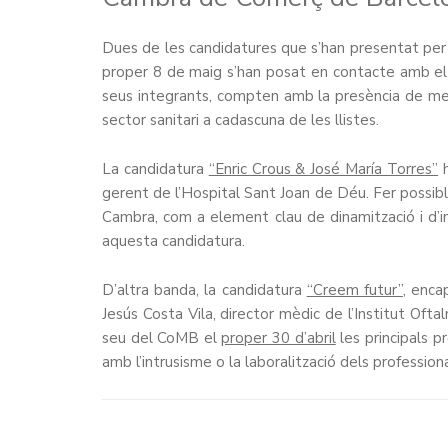
Dues de les candidatures que s’han presentat per
proper 8 de maig s’han posat en contacte amb el 
seus integrants, compten amb la presència de met
sector sanitari a cadascuna de les llistes.
La candidatura
“Enric Crous & José María Torres”
h
gerent de l’Hospital Sant Joan de Déu. Fer possible
Cambra, com a element clau de dinamització i d’in
aquesta candidatura.
D’altra banda, la candidatura
“Creem futur”
, enca
Jesús Costa Vila, director mèdic de l’Institut Ofta
seu del CoMB el
proper 30 d’abril
les principals p
amb l’intrusisme o la laboralització dels professiona