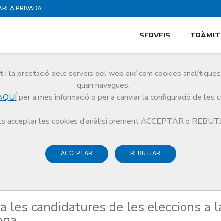
ÀREA PRIVADA
SERVEIS
TRÀMIT
i la prestació dels serveis del web així com cookies analítiqu
quan navegues.
AQUÍ
per a mes informació o per a canviar la configuració de les 
metges a les candidatures de les eleccions a la Cambra de Comerç de Barcelon
s acceptar les cookies d’anàlisi prement ACCEPTAR o REBU
ACCEPTAR
REBUTJAR
a les candidatures de les eleccions a l
ona