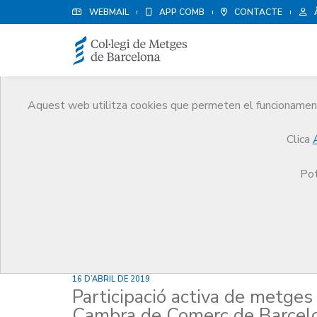
WEBMAIL
APP COMB
CONTACTE
Aquest web utilitza cookies que permeten el funcionament 
Notícies
Clica
Comunicació
Notícies
Participació activa de 
Pot
16 D’ABRIL DE 2019
Participació activa de metges 
Cambra de Comerç de Barcel