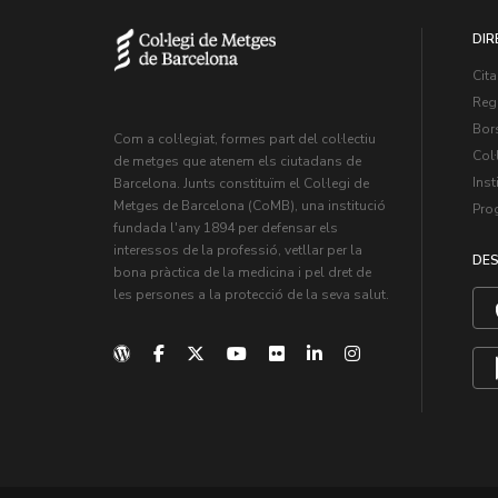
DIR
Cita
Regi
Bors
Com a col·legiat, formes part del col·lectiu
Col·
de metges que atenem els ciutadans de
Inst
Barcelona. Junts constituïm el Col·legi de
Metges de Barcelona (CoMB), una institució
Pro
fundada l'any 1894 per defensar els
interessos de la professió, vetllar per la
DES
bona pràctica de la medicina i pel dret de
les persones a la protecció de la seva salut.