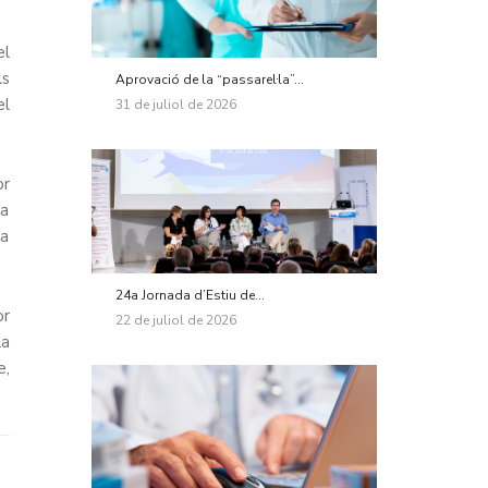
l
ls
Aprovació de la “passarel·la”...
el
31 de juliol de 2026
or
la
ja
24a Jornada d’Estiu de...
or
22 de juliol de 2026
la
e,