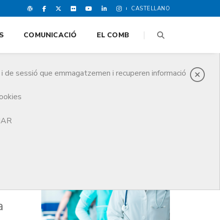
CASTELLANO
S
COMUNICACIÓ
EL COMB
es i de sessió que emmagatzemen i recuperen informació
cookies
a
TJAR
DARRERES NOTICIES
a