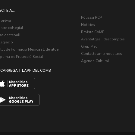
ECTE A...
Pòlissa RCP
 prèvia
Notícies
stre col·legial
Revista CoMB
a de treball
Avantatges i descomptes
legiació
Grup Med
itut de Formació Mèdica i Lideratge
Contacte amb nosaltres
grama de Protecció Social
Agenda Cultural
CARREGA’T L’APP DEL COMB