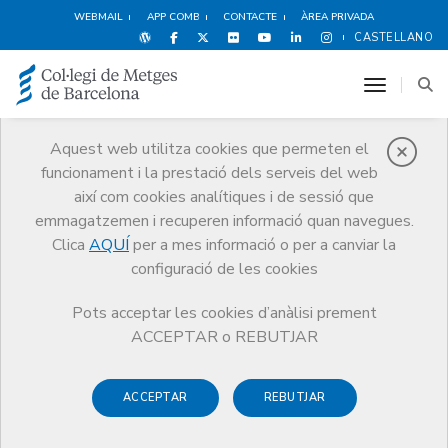
WEBMAIL
APP COMB
CONTACTE
ÀREA PRIVADA
CASTELLANO
toggle n
Aquest web utilitza cookies que permeten el
funcionament i la prestació dels serveis del web
Notícies
així com cookies analítiques i de sessió que
Comunicació
Notícies
emmagatzemen i recuperen informació quan navegues.
La Junta del Consell de Col·legis de Metges de Catalunya es reuneix
amb la ministra de Sanitat per abordar els reptes urgents de la
Clica
AQUÍ
per a mes informació o per a canviar la
professió
configuració de les cookies
Pots acceptar les cookies d’anàlisi prement
ACCEPTAR o REBUTJAR
ACCEPTAR
REBUTJAR