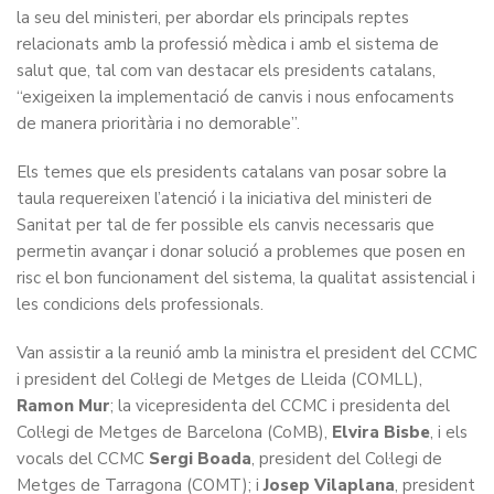
la seu del ministeri, per abordar els principals reptes
relacionats amb la professió mèdica i amb el sistema de
salut que, tal com van destacar els presidents catalans,
“exigeixen la implementació de canvis i nous enfocaments
de manera prioritària i no demorable”.
Els temes que els presidents catalans van posar sobre la
taula requereixen l’atenció i la iniciativa del ministeri de
Sanitat per tal de fer possible els canvis necessaris que
permetin avançar i donar solució a problemes que posen en
risc el bon funcionament del sistema, la qualitat assistencial i
les condicions dels professionals.
Van assistir a la reunió amb la ministra el president del CCMC
i president del Col·legi de Metges de Lleida (COMLL),
Ramon Mur
; la vicepresidenta del CCMC i presidenta del
Col·legi de Metges de Barcelona (CoMB),
Elvira Bisbe
, i els
vocals del CCMC
Sergi Boada
, president del Col·legi de
Metges de Tarragona (COMT); i
Josep Vilaplana
, president