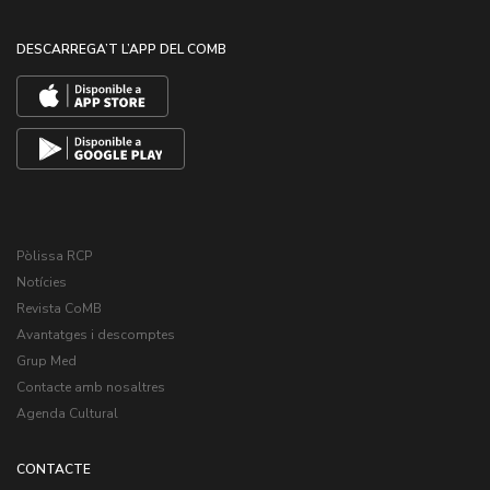
DESCARREGA’T L’APP DEL COMB
Pòlissa RCP
Notícies
Revista CoMB
Avantatges i descomptes
Grup Med
Contacte amb nosaltres
Agenda Cultural
CONTACTE