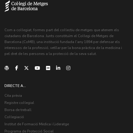
Com a col·legiat, formes part del col·lectiu de metges que atenem els
ciutadans de Barcelona. Junts constituïm el Col·legi de Metges de
Barcelona (CoMB), una institució fundada l'any 1894 per defensar els
interessos de la professió, vetllar per la bona pràctica de la medicina i
pel dret de les persones a la protecció de la seva salut.
DIRECTE A...
Cita prèvia
Registre col·legial
Borsa de treball
Col·legiació
Institut de Formació Mèdica i Lideratge
Programa de Protecció Social