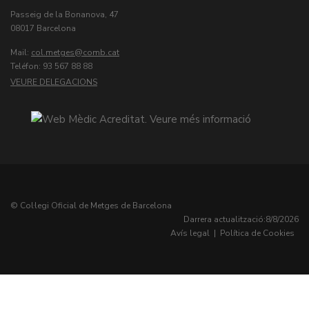
Passeig de la Bonanova, 47
08017 Barcelona
Mail:
col.metges
Teléfon: 93 567 88 88
VEURE DELEGACIONS
© Col·legi Oficial de Metges de Barcelona
Darrera actualització:
8/8/2026
Avís legal
|
Política de Cookies