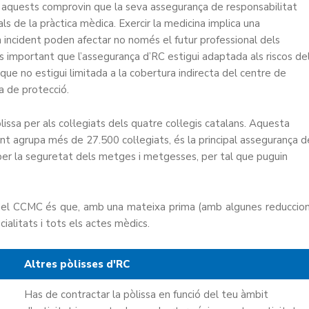
ue aquests comprovin que la seva assegurança de responsabilitat
als de la pràctica mèdica. Exercir la medicina implica una
n incident poden afectar no només el futur professional dels
 és important que l’assegurança d’RC estigui adaptada als riscos de
, que no estigui limitada a la cobertura indirecta del centre de
ia de protecció.
sa per als col·legiats dels quatre col·legis catalans. Aquesta
nt agrupa més de 27.500 col·legiats, és la principal assegurança d
 per la seguretat dels metges i metgesses, per tal que puguin
 del CCMC és que, amb una mateixa prima (amb algunes reduccio
cialitats i tots els actes mèdics.
Altres pòlisses
d'RC
Has de contractar la pòlissa en funció del teu àmbit