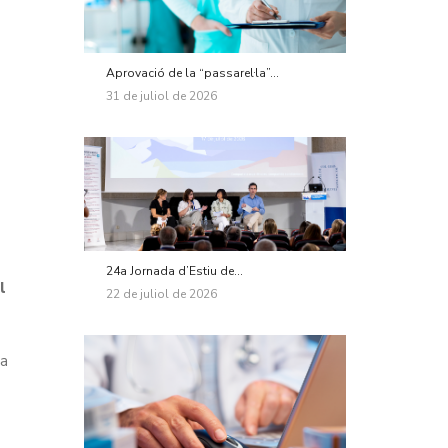
Aprovació de la “passarel·la”...
31 de juliol de 2026
24a Jornada d’Estiu de...
l
22 de juliol de 2026
ta
s