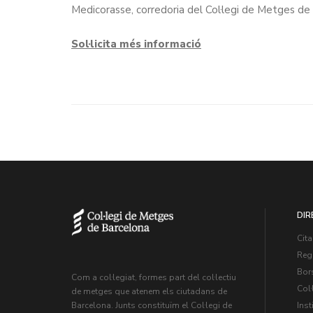
Medicorasse, corredoria del Col·legi de Metges de 
Sol·licita més informació
DIR
Cita
Regi
Bors
Com a col·legiat, formes part del col·lectiu
Col·
de metges que atenem els ciutadans de
Inst
Barcelona. Junts constituïm el Col·legi de