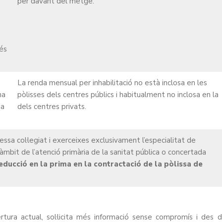
per davant del metge.
 és
La renda mensual per inhabilitació no està inclosa en les
na
pòlisses dels centres públics i habitualment no inclosa en la
 a
dels centres privats.
sa col·legiat i exerceixes exclusivament l’especialitat de
l’àmbit de l’atenció primària de la sanitat pública o concertada
educció en la prima en la contractació de la pòlissa de
ertura actual, sol·licita més informació sense compromís i des 