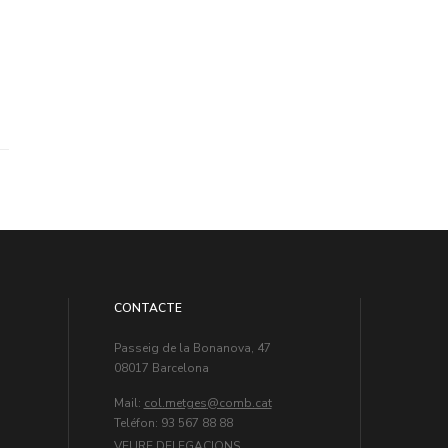
CONTACTE
Passeig de la Bonanova, 47
08017 Barcelona
Mail:
col.metges
Teléfon: 93 567 88 88
VEURE DELEGACIONS