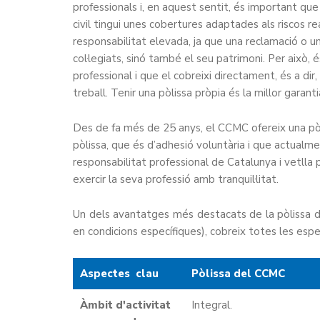
professionals i, en aquest sentit, és important q
civil tingui unes cobertures adaptades als riscos re
responsabilitat elevada, ja que una reclamació o u
col·legiats, sinó també el seu patrimoni. Per això,
professional i que el cobreixi directament, és a dir
treball. Tenir una pòlissa pròpia és la millor garant
Des de fa més de 25 anys, el CCMC ofereix una pòlis
pòlissa, que és d’adhesió voluntària i que actualme
responsabilitat professional de Catalunya i vetlla
exercir la seva professió amb tranquil·litat.
Un dels avantatges més destacats de la pòlissa
en condicions específiques), cobreix totes les espe
Aspectes clau
Pòlissa del CCMC
Àmbit d'activitat
Integral.