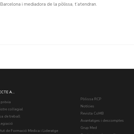
Barcelona i mediadora de la pòlissa, t’atendran.
ECTE A...
Pòlissa RCP
 prèvia
Notícies
stre col·legial
Revista CoMB
a de treball
Avantatges i descomptes
legiació
Grup Med
itut de Formació Mèdica i Lideratge