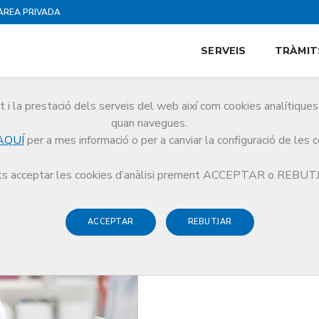
ÀREA PRIVADA
SERVEIS
TRÀMIT
i la prestació dels serveis del web així com cookies analítiqu
quan navegues.
AQUÍ
per a mes informació o per a canviar la configuració de les 
 una bona cobertura de Responsabilitat Civil Professional
s acceptar les cookies d’anàlisi prement ACCEPTAR o REBU
ACCEPTAR
REBUTJAR