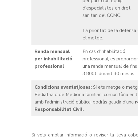
per part d'un equip
d'especialistes en dret
sanitari del CCMC.
La prioritat de la defensa
el metge.
Renda mensual
En cas d'inhabilitació
per inhabilitació
professional, es proporcio
professional
una renda mensual de fins
3.800€ durant 30 mesos.
Condicions avantatjoses:
Si ets metge o metges
Pediatria o de Medicina familiar i comunitària en 
amb l’administració pública, podràs gaudir d'una
r
Responsabilitat Civil.
Si vols ampliar informació o revisar la teva cob