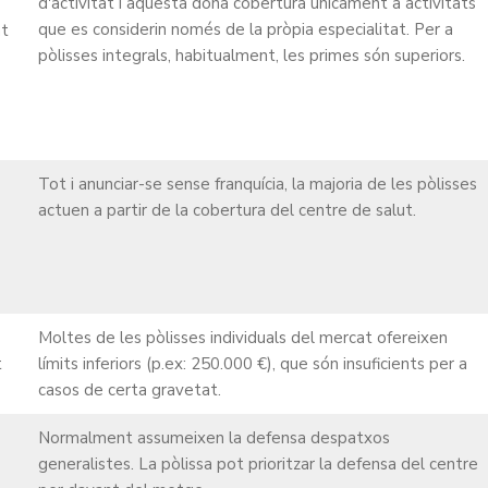
d'activitat i aquesta dona cobertura únicament a activitats
que es considerin només de la pròpia especialitat. Per a
at
pòlisses integrals, habitualment, les primes són superiors.
Tot i anunciar-se sense franquícia, la majoria de les pòlisses
actuen a partir de la cobertura del centre de salut.
Moltes de les pòlisses individuals del mercat ofereixen
t
límits inferiors (p.ex: 250.000 €), que són insuficients per a
casos de certa gravetat.
Normalment assumeixen la defensa despatxos
generalistes. La pòlissa pot prioritzar la defensa del centre