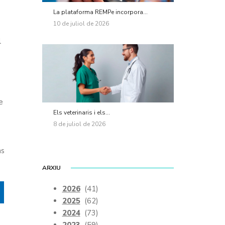
La plataforma REMPe incorpora...
10 de juliol de 2026
l
e
Els veterinaris i els...
8 de juliol de 2026
ns
ARXIU
2026
(41)
2025
(62)
2024
(73)