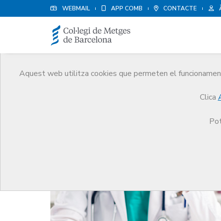
WEBMAIL
APP COMB
CONTACTE
Aquest web utilitza cookies que permeten el funcionament 
Notícies
Clica
Comunicació
Notícies
La importància de tenir
Pot