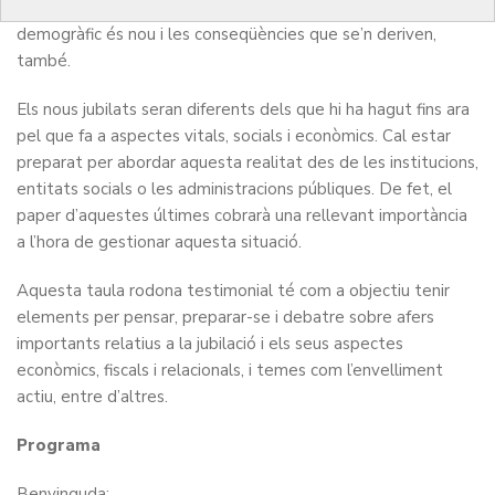
filles del
baby boom
, es jubilaran. Aquest fenomen
demogràfic és nou i les conseqüències que se’n deriven,
també.
Els nous jubilats seran diferents dels que hi ha hagut fins ara
pel que fa a aspectes vitals, socials i econòmics. Cal estar
preparat per abordar aquesta realitat des de les institucions,
entitats socials o les administracions públiques. De fet, el
paper d’aquestes últimes cobrarà una rellevant importància
a l’hora de gestionar aquesta situació.
Aquesta taula rodona testimonial té com a objectiu tenir
elements per pensar, preparar-se i debatre sobre afers
importants relatius a la jubilació i els seus aspectes
econòmics, fiscals i relacionals, i temes com l’envelliment
actiu, entre d’altres.
Programa
Benvinguda: