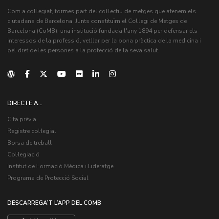
Com a col·legiat, formes part del col·lectiu de metges que atenem els
ciutadans de Barcelona. Junts constituïm el Col·legi de Metges de
Barcelona (CoMB), una institució fundada l'any 1894 per defensar els
interessos de la professió, vetllar per la bona pràctica de la medicina i
pel dret de les persones a la protecció de la seva salut.
DIRECTE A...
Cita prèvia
Registre col·legial
Borsa de treball
Col·legiació
Institut de Formació Mèdica i Lideratge
Programa de Protecció Social
DESCARREGA’T L’APP DEL COMB