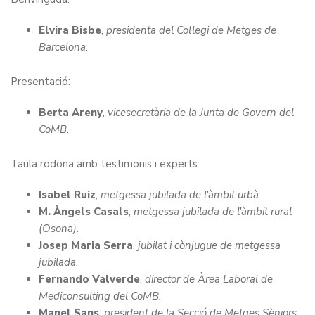
Elvira Bisbe
,
presidenta del Col·legi de Metges de
Barcelona.
Presentació:
Berta Areny
,
vicesecretària de la Junta de Govern del
CoMB.
Taula rodona amb testimonis i experts:
Isabel Ruiz
,
metgessa jubilada de l'àmbit urbà.
M. Àngels Casals
,
metgessa jubilada
de l'àmbit rural
(
Osona).
Josep Maria Serra
,
jubilat i cònjugue de metgessa
jubilada.
Fernando Valverde
,
director de Àrea Laboral de
Mediconsulting del CoMB.
Manel Sans
,
president de la Secció de Metges Sèniors