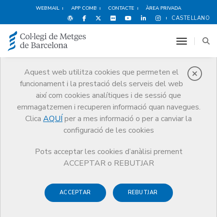
WEBMAIL
APP COMB
CONTACTE
ÀREA PRIVADA
CASTELLANO
toggle n
Aquest web utilitza cookies que permeten el
funcionament i la prestació dels serveis del web
Agenda
així com cookies analítiques i de sessió que
Comunicació
Agenda
emmagatzemen i recuperen informació quan navegues.
Taula rodona: Els metges fills del 'baby boom' es jubilen
Clica
AQUÍ
per a mes informació o per a canviar la
configuració de les cookies
Pots acceptar les cookies d’anàlisi prement
ACCEPTAR o REBUTJAR
Taula rodona: Els metges fills
del 'baby boom' es jubilen
ACCEPTAR
REBUTJAR
En els pròxims anys, un terç dels metges i metgesses, fills i