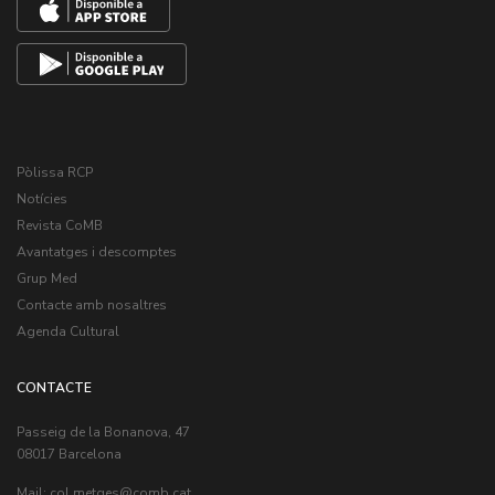
Pòlissa RCP
Notícies
Revista CoMB
Avantatges i descomptes
Grup Med
Contacte amb nosaltres
Agenda Cultural
CONTACTE
Passeig de la Bonanova, 47
08017 Barcelona
Mail:
col.metges