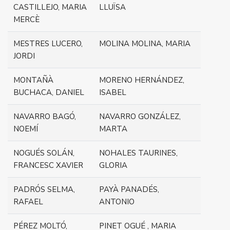
CASTILLEJO, MARIA
LLUÏSA
MERCÈ
MESTRES LUCERO,
MOLINA MOLINA, MARIA
JORDI
MONTAÑÀ
MORENO HERNÁNDEZ,
BUCHACA, DANIEL
ISABEL
NAVARRO BAGÓ,
NAVARRO GONZÁLEZ,
NOEMÍ
MARTA
NOGUÉS SOLÁN,
NOHALES TAURINES,
FRANCESC XAVIER
GLORIA
PADRÓS SELMA,
PAYÀ PANADÉS,
RAFAEL
ANTONIO
PÉREZ MOLTÓ,
PINET OGUÉ , MARIA