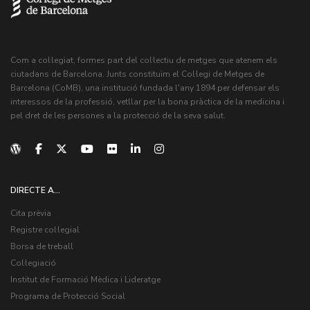
Com a col·legiat, formes part del col·lectiu de metges que atenem els
ciutadans de Barcelona. Junts constituïm el Col·legi de Metges de
Barcelona (CoMB), una institució fundada l'any 1894 per defensar els
interessos de la professió, vetllar per la bona pràctica de la medicina i
pel dret de les persones a la protecció de la seva salut.
DIRECTE A...
Cita prèvia
Registre col·legial
Borsa de treball
Col·legiació
Institut de Formació Mèdica i Lideratge
Programa de Protecció Social