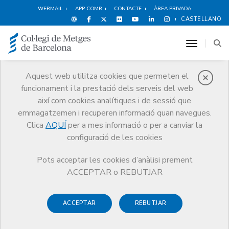
WEBMAIL
APP COMB
CONTACTE
ÀREA PRIVADA
CASTELLANO
toggle n
Aquest web utilitza cookies que permeten el
funcionament i la prestació dels serveis del web
Premis
així com cookies analítiques i de sessió que
El CoMB
Premis
Premis Edició 2025
emmagatzemen i recuperen informació quan navegues.
Clica
AQUÍ
per a mes informació o per a canviar la
configuració de les cookies
Pots acceptar les cookies d’anàlisi prement
Premis Edició 2025
ACCEPTAR o REBUTJAR
ACCEPTAR
REBUTJAR
TORNAR A PREMIS DE L'EXCEL·LÈNCIA