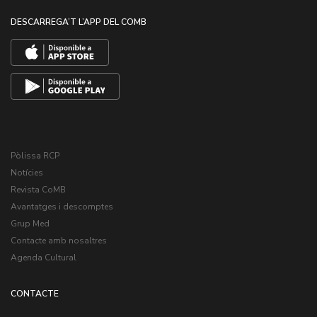
DESCARREGA’T L’APP DEL COMB
Pòlissa RCP
Notícies
Revista CoMB
Avantatges i descomptes
Grup Med
Contacte amb nosaltres
Agenda Cultural
CONTACTE