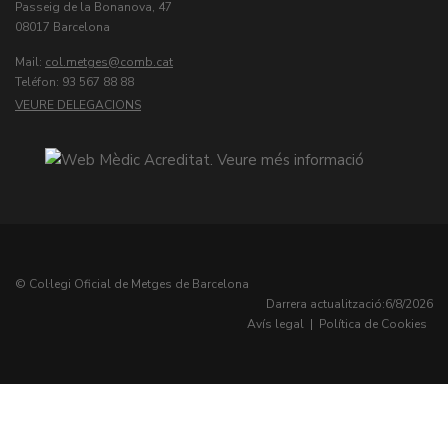
Passeig de la Bonanova, 47
08017 Barcelona
Mail:
col.metges
Teléfon: 93 567 88 88
VEURE DELEGACIONS
© Col·legi Oficial de Metges de Barcelona
Darrera actualització:
6/8/2026
Avís legal
|
Política de Cookies