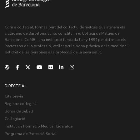
Com a col·legiat, formes part del col·lectiu de metges que atenem els
ciutadans de Barcelona. Junts constituïm el Col·legi de Metges de
Barcelona (CoMB), una institució fundada l'any 1894 per defensar els
interessos de la professió, vetllar per la bona pràctica de la medicina i
pel dret de les persones a la protecció de la seva salut.
DIRECTE A...
Cita prèvia
Registre col·legial
Borsa de treball
Col·legiació
Institut de Formació Mèdica i Lideratge
Programa de Protecció Social