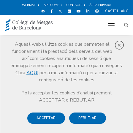
WEBMAIL
APP COMB
CONTACTE
ÀREA PRIVADA
CASTELLANO
toggle n
Aquest web utilitza cookies que permeten el
funcionament i la prestació dels serveis del web
Premis
així com cookies analítiques i de sessió que
El CoMB
Premis
Premis Edició 2025
emmagatzemen i recuperen informació quan navegues.
Clica
AQUÍ
per a mes informació o per a canviar la
configuració de les cookies
Pots acceptar les cookies d’anàlisi prement
Premis Edició 2025
ACCEPTAR o REBUTJAR
ACCEPTAR
REBUTJAR
TORNAR A PREMIS DE L'EXCEL·LÈNCIA