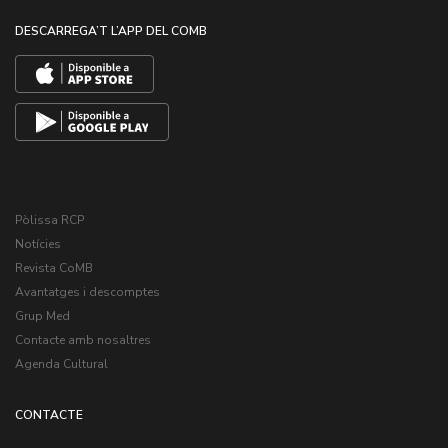
DESCARREGA’T L’APP DEL COMB
Pòlissa RCP
Notícies
Revista CoMB
Avantatges i descomptes
Grup Med
Contacte amb nosaltres
Agenda Cultural
CONTACTE