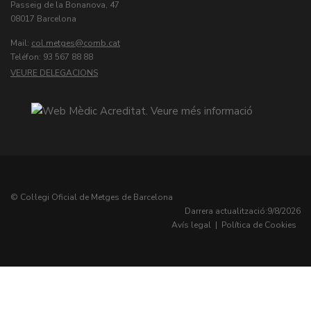
Passeig de la Bonanova, 47
08017 Barcelona
Mail:
col.metges
Teléfon: 93 567 88 88
VEURE DELEGACIONS
© Col·legi Oficial de Metges de Barcelona
Darrera actualització:
9/8/2026
Avís legal
|
Política de Cookies