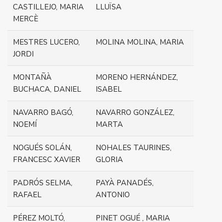
CASTILLEJO, MARIA
LLUÏSA
MERCÈ
MESTRES LUCERO,
MOLINA MOLINA, MARIA
JORDI
MONTAÑÀ
MORENO HERNÁNDEZ,
BUCHACA, DANIEL
ISABEL
NAVARRO BAGÓ,
NAVARRO GONZÁLEZ,
NOEMÍ
MARTA
NOGUÉS SOLÁN,
NOHALES TAURINES,
FRANCESC XAVIER
GLORIA
PADRÓS SELMA,
PAYÀ PANADÉS,
RAFAEL
ANTONIO
PÉREZ MOLTÓ,
PINET OGUÉ , MARIA