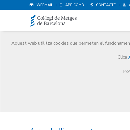
WEBMAIL
APP COMB
CONTACTE
Aquest web utilitza cookies que permeten el funcionament 
Premis
Clica
El CoMB
Premis
Premis Edició 2011
Pot
Premis Edició 2011