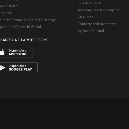
Revista CoMB
a de treball
Avantatges i descomptes
legiació
Grup Med
itut de Formació Mèdica i Lideratge
Contacte amb nosaltres
grama de Protecció Social
Agenda Cultural
CARREGA’T L’APP DEL COMB