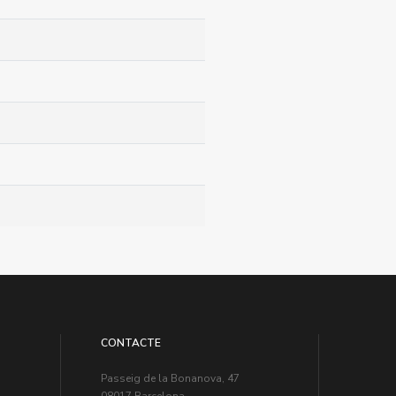
CONTACTE
Passeig de la Bonanova, 47
08017 Barcelona