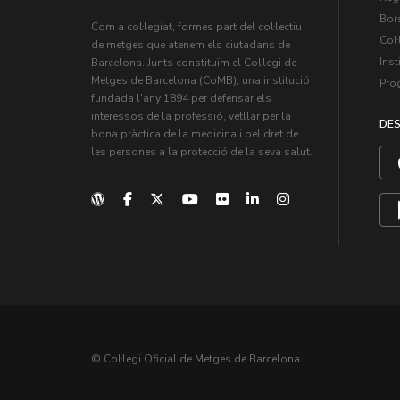
Bors
Com a col·legiat, formes part del col·lectiu
Col·
de metges que atenem els ciutadans de
Inst
Barcelona. Junts constituïm el Col·legi de
Metges de Barcelona (CoMB), una institució
Pro
fundada l'any 1894 per defensar els
interessos de la professió, vetllar per la
DES
bona pràctica de la medicina i pel dret de
les persones a la protecció de la seva salut.
© Col·legi Oficial de Metges de Barcelona